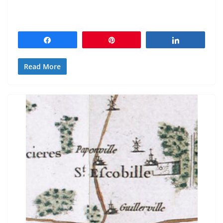
Partagez
Épingle
Partagez
Read More