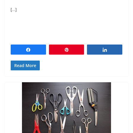
[…]
Partagez
Épingle
Partagez
Read More