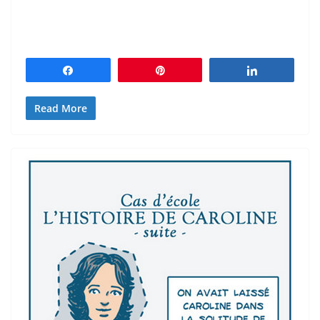
Partagez
Épingle
Partagez
Read More