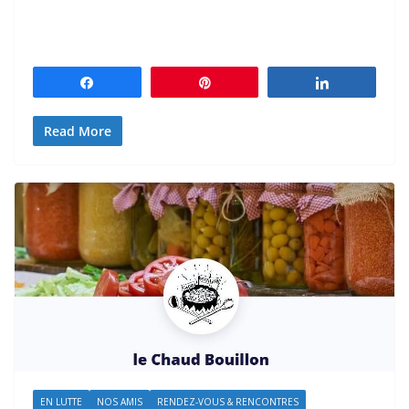
Partagez
Épingle
Partagez
Read More
EN LUTTE
NOS AMIS
RENDEZ-VOUS & RENCONTRES