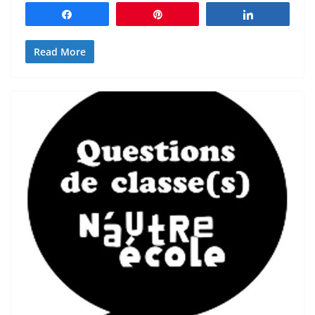
Partagez
Épingle
Partagez
Read More