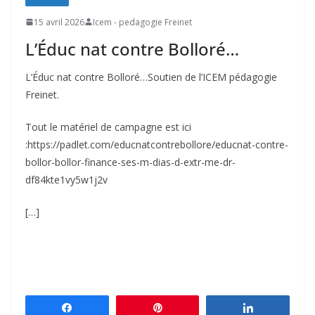
15 avril 2026
Icem - pedagogie Freinet
L’Éduc nat contre Bolloré…
L’Éduc nat contre Bolloré…Soutien de l’ICEM pédagogie
Freinet.
Tout le matériel de campagne est ici
:https://padlet.com/educnatcontrebollore/educnat-contre-
bollor-bollor-finance-ses-m-dias-d-extr-me-dr-
df84kte1vy5w1j2v
[…]
Partagez
Épingle
Partagez