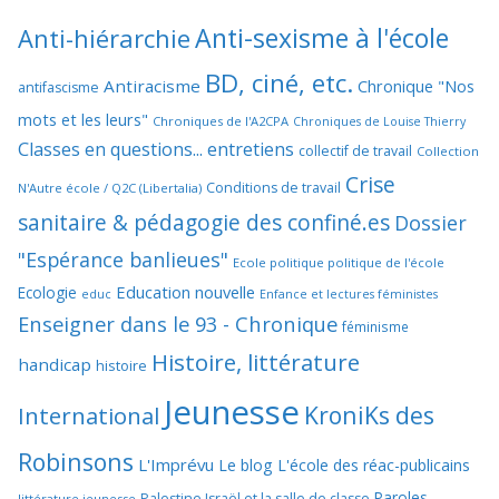
Anti-sexisme à l'école
Anti-hiérarchie
BD, ciné, etc.
Antiracisme
Chronique "Nos
antifascisme
mots et les leurs"
Chroniques de l'A2CPA
Chroniques de Louise Thierry
Classes en questions... entretiens
collectif de travail
Collection
Crise
Conditions de travail
N'Autre école / Q2C (Libertalia)
sanitaire & pédagogie des confiné.es
Dossier
"Espérance banlieues"
Ecole politique politique de l'école
Education nouvelle
Ecologie
educ
Enfance et lectures féministes
Enseigner dans le 93 - Chronique
féminisme
Histoire, littérature
handicap
histoire
Jeunesse
KroniKs des
International
Robinsons
L'Imprévu
Le blog L'école des réac-publicains
Paroles
Palestine Israël et la salle de classe
littérature jeunesse