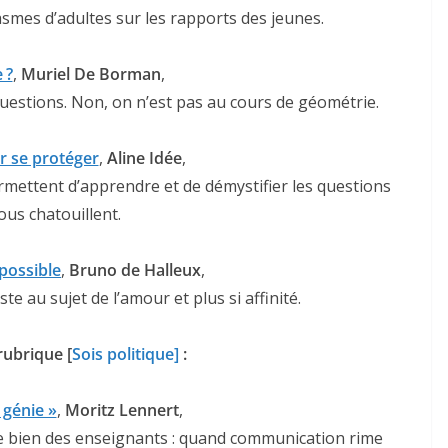
smes d’adultes sur les rapports des jeunes.
 ?
,
Muriel De Borman
,
questions. Non, on n’est pas au cours de géométrie.
r se protéger
,
Aline Idée
,
permettent d’apprendre et de démystifier les questions
ous chatouillent.
possible
,
Bruno de Halleux
,
e au sujet de l’amour et plus si affinité.
rubrique [
Sois politique]
:
 génie »
,
Moritz Lennert
,
e bien des enseignants : quand communication rime