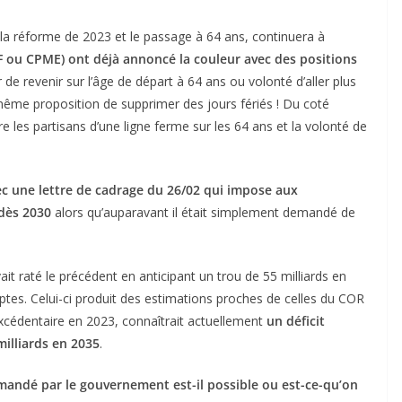
, la réforme de 2023 et le passage à 64 ans, continuera à
F ou CPME)
ont déjà annoncé la couleur avec des positions
r de revenir sur l’âge de départ à 64 ans ou volonté d’aller plus
t même proposition de supprimer des jours fériés ! Du coté
re les partisans d’une ligne ferme sur les 64 ans et la volonté de
vec une lettre de cadrage du 26/02 qui impose aux
 dès 2030
alors qu’auparavant il était simplement demandé de
t raté le précédent en anticipant un trou de 55 milliards en
ptes. Celui-ci produit des estimations proches de celles du COR
 excédentaire en 2023, connaîtrait actuellement
un déficit
milliards en 2035
.
mandé par le gouvernement
est-il possible ou
est-ce-qu’on