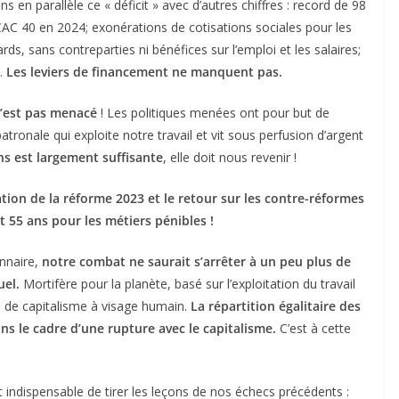
s en parallèle ce « déficit » avec d’autres chiffres : record de 98
CAC 40 en 2024; exonérations de cotisations sociales pour les
ds, sans contreparties ni bénéfices sur l’emploi et les salaires;
 …
Les leviers de financement ne manquent pas.
n’est pas menacé
! Les politiques menées ont pour but de
patronale qui exploite notre travail et vit sous perfusion d’argent
s est largement suffisante
, elle doit nous revenir !
tion de la réforme 2023 et le retour sur les contre-réformes
et 55 ans pour les métiers pénibles !
nnaire,
notre combat ne saurait s’arrêter à un peu plus de
uel.
Mortifère pour la planète, basé sur l’exploitation du travail
s de capitalisme à visage humain.
La répartition égalitaire des
ans le cadre d’une rupture avec le capitalisme.
C’est à cette
t indispensable de tirer les leçons de nos échecs précédents :