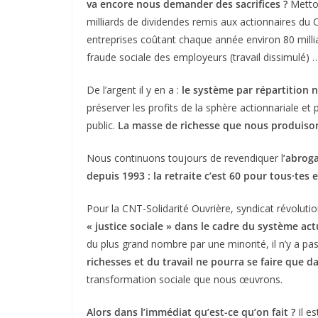
va
encore
nous demander des sacrifices
?
Metton
milliards de dividendes remis aux actionnaires du 
entreprises coûtant chaque année environ 80 milliar
fraude sociale des employeurs (travail dissimulé)
De l’argent il y en a :
le système par répartition 
préserver les profits de la sphère actionnariale et 
public.
La masse de richesse que nous produison
Nous continuons toujours de revendiquer l
’abroga
depuis 1993 :
l
a retraite c’est 60 pour tous
·
tes 
Pour la CNT-Solidarité Ouvrière, syndicat révolutio
« justice sociale » dans le cadre du système act
du plus grand nombre par une minorité, il n’y a pa
richesses et du travail ne pourra se faire que d
transformation sociale que nous œuvrons.
Alors dans l’immédiat qu’est-ce qu’on fait ?
Il es