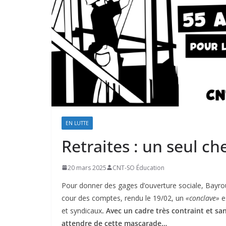
EN LUTTE
Retraites : un seul che
20 mars 2025
CNT-SO Éducation
Pour donner des gages d’ouverture sociale, Bayrou 
cour des comptes, rendu le 19/02, un
«conclave»
e
et syndicaux
.
Avec
un
cadre
très
contraint
et sa
attendre
de cette mascarade
…