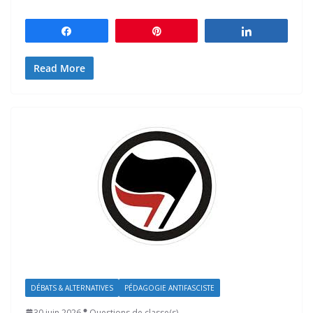
Partagez
Épingle
Partagez
Read More
DÉBATS & ALTERNATIVES
PÉDAGOGIE ANTIFASCISTE
30 juin 2026
Questions de classe(s)