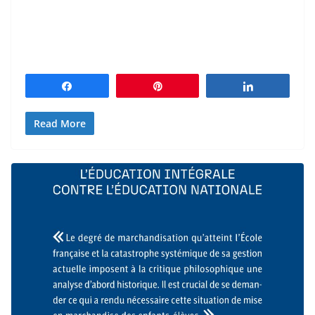
Partagez
Épingle
Partagez
Read More