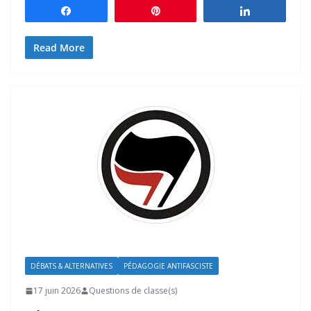
Partagez
Épingle
Partagez
Read More
DÉBATS & ALTERNATIVES
PÉDAGOGIE ANTIFASCISTE
17 juin 2026
Questions de classe(s)