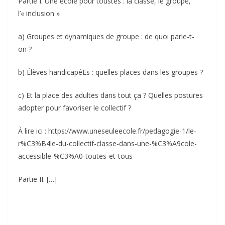
Partie I. Une école pour toustes : la classe, le groupe,
l’« inclusion »
a) Groupes et dynamiques de groupe : de quoi parle-t-
on ?
b) Élèves handicapéEs : quelles places dans les groupes ?
c) Et la place des adultes dans tout ça ? Quelles postures
adopter pour favoriser le collectif ?
À lire ici : https://www.uneseuleecole.fr/pedagogie-1/le-
r%C3%B4le-du-collectif-classe-dans-une-%C3%A9cole-
accessible-%C3%A0-toutes-et-tous-
Partie II. […]