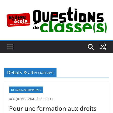
Passer
au
contenu
Débats & alternatives
DÉBATS & ALTERNATIVES
31 juillet 2026
Irène Pereira
Pour une formation aux droits