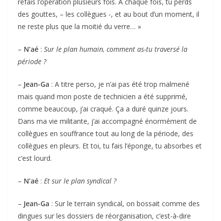
refais l’opération plusieurs fois. A chaque fois, tu perds
des gouttes, – les collègues -, et au bout d’un moment, il
ne reste plus que la moitié du verre… »
–
N’aé
:
Sur le plan humain, comment as-tu traversé la
période ?
–
Jean-Ga
: A titre perso, je n’ai pas été trop malmené
mais quand mon poste de technicien a été supprimé,
comme beaucoup, j’ai craqué. Ça a duré quinze jours.
Dans ma vie militante, j’ai accompagné énormément de
collègues en souffrance tout au long de la période, des
collègues en pleurs. Et toi, tu fais l’éponge, tu absorbes et
c’est lourd.
–
N’aé
:
Et sur le plan syndical ?
–
Jean-Ga
: Sur le terrain syndical, on bossait comme des
dingues sur les dossiers de réorganisation, c’est-à-dire