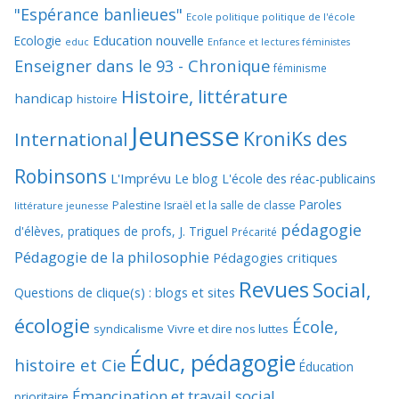
"Espérance banlieues"
Ecole politique politique de l'école
Education nouvelle
Ecologie
educ
Enfance et lectures féministes
Enseigner dans le 93 - Chronique
féminisme
Histoire, littérature
handicap
histoire
Jeunesse
KroniKs des
International
Robinsons
L'Imprévu
Le blog L'école des réac-publicains
Paroles
Palestine Israël et la salle de classe
littérature jeunesse
pédagogie
d'élèves, pratiques de profs, J. Triguel
Précarité
Pédagogie de la philosophie
Pédagogies critiques
Revues
Social,
Questions de clique(s) : blogs et sites
écologie
École,
syndicalisme
Vivre et dire nos luttes
Éduc, pédagogie
histoire et Cie
Éducation
Émancipation et travail social
prioritaire