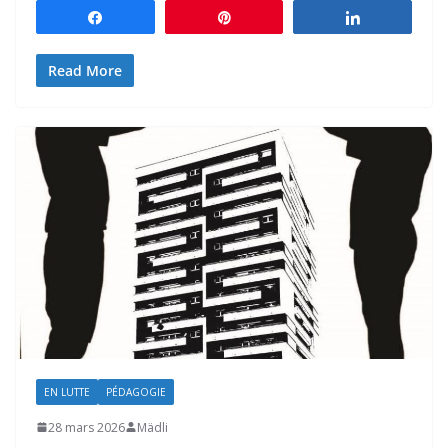
Partagez
Épingle
Partagez
Read More
EN LUTTE
PÉDAGOGIE
28 mars 2026
Mädli