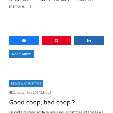
mémoire. […]
Partagez
Épingle
Partagez
Read More
DÉBATS & ALTERNATIVES
22 septembre 2024
Mädli
Good coop, bad coop ?
En cette rentrée scolaire nous nous sommes intéressé.e.s