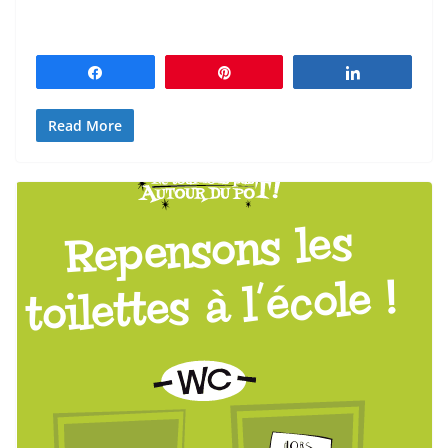
Partagez
Épingle
Partagez
Read More