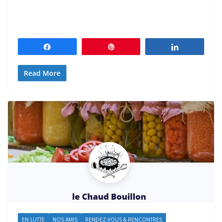
Partagez
Épingle
Partagez
Read More
EN LUTTE
NOS AMIS
RENDEZ-VOUS & RENCONTRES