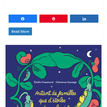
Partagez
Épingle
Partagez
Read More