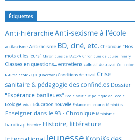
Étiquettes
Anti-sexisme à l'école
Anti-hiérarchie
BD, ciné, etc.
Antiracisme
Chronique "Nos
antifascisme
mots et les leurs"
Chroniques de l'A2CPA
Chroniques de Louise Thierry
Classes en questions... entretiens
collectif de travail
Collection
Crise
Conditions de travail
N'Autre école / Q2C (Libertalia)
sanitaire & pédagogie des confiné.es
Dossier
"Espérance banlieues"
Ecole politique politique de l'école
Education nouvelle
Ecologie
educ
Enfance et lectures féministes
Enseigner dans le 93 - Chronique
féminisme
Histoire, littérature
handicap
histoire
Jeunesse
KroniKs des
International