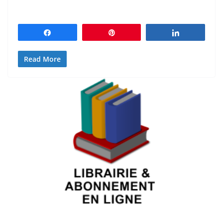
Partagez
Épingle
Partagez
Read More