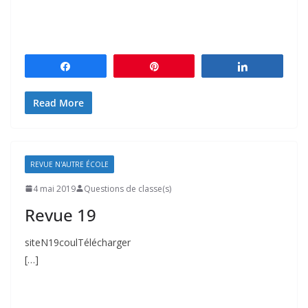
Partagez
Épingle
Partagez
Read More
REVUE N'AUTRE ÉCOLE
4 mai 2019
Questions de classe(s)
Revue 19
siteN19coulTélécharger
[…]