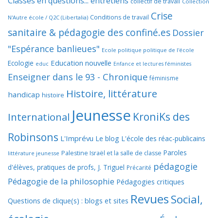
Classes en questions... entretiens
collectif de travail
Collection
Crise
Conditions de travail
N'Autre école / Q2C (Libertalia)
sanitaire & pédagogie des confiné.es
Dossier
"Espérance banlieues"
Ecole politique politique de l'école
Education nouvelle
Ecologie
educ
Enfance et lectures féministes
Enseigner dans le 93 - Chronique
féminisme
Histoire, littérature
handicap
histoire
Jeunesse
KroniKs des
International
Robinsons
L'Imprévu
Le blog L'école des réac-publicains
Paroles
Palestine Israël et la salle de classe
littérature jeunesse
pédagogie
d'élèves, pratiques de profs, J. Triguel
Précarité
Pédagogie de la philosophie
Pédagogies critiques
Revues
Social,
Questions de clique(s) : blogs et sites