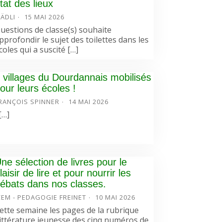
tat des lieux
ÄDLI
15 MAI 2026
uestions de classe(s) souhaite
pprofondir le sujet des toilettes dans les
coles qui a suscité […]
 villages du Dourdannais mobilisés
our leurs écoles !
RANÇOIS SPINNER
14 MAI 2026
…]
ne sélection de livres pour le
laisir de lire et pour nourrir les
ébats dans nos classes.
CEM - PEDAGOGIE FREINET
10 MAI 2026
ette semaine les pages de la rubrique
ittérature jeunesse des cinq numéros de