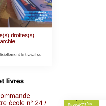
(s) droites(s)
archie!
iciellement le travail sur
t livres
commande –
re école n° 24 /
L