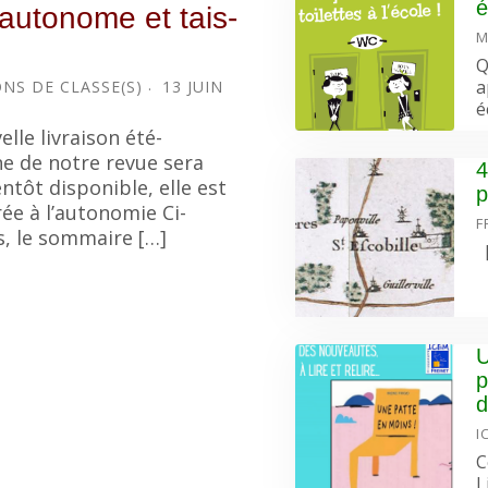
é
autonome et tais-
M
Q
a
NS DE CLASSE(S)
13 JUIN
é
elle livraison été-
 de notre revue sera
4
entôt disponible, elle est
p
ée à l’autonomie Ci-
F
, le sommaire […]
[
U
p
d
I
C
L