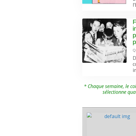
l
F
i
p
p
Q
D
c
i
* Chaque semaine, le col
sélectionne qua