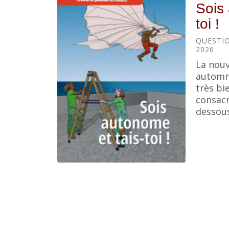
Sois 
toi !
QUESTIO
2026
La nouv
automne
très bi
consacr
dessous