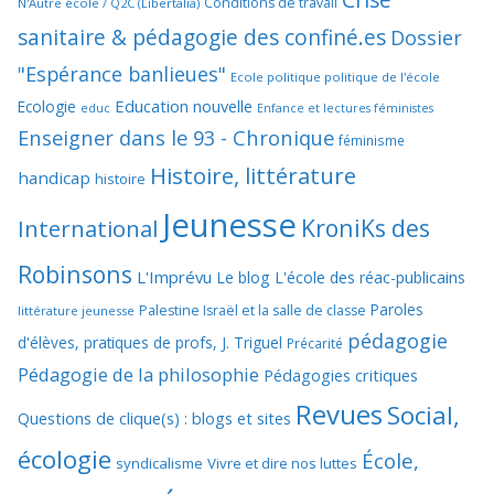
Conditions de travail
N'Autre école / Q2C (Libertalia)
sanitaire & pédagogie des confiné.es
Dossier
"Espérance banlieues"
Ecole politique politique de l'école
Education nouvelle
Ecologie
educ
Enfance et lectures féministes
Enseigner dans le 93 - Chronique
féminisme
Histoire, littérature
handicap
histoire
Jeunesse
KroniKs des
International
Robinsons
L'Imprévu
Le blog L'école des réac-publicains
Paroles
Palestine Israël et la salle de classe
littérature jeunesse
pédagogie
d'élèves, pratiques de profs, J. Triguel
Précarité
Pédagogie de la philosophie
Pédagogies critiques
Revues
Social,
Questions de clique(s) : blogs et sites
écologie
École,
syndicalisme
Vivre et dire nos luttes