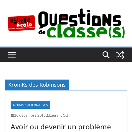
Passer
au
contenu
KroniKs des Robinsons
DÉBATS & ALTERNATIVES
26 décembre 2015
Laurent Ott
Avoir ou devenir un problème