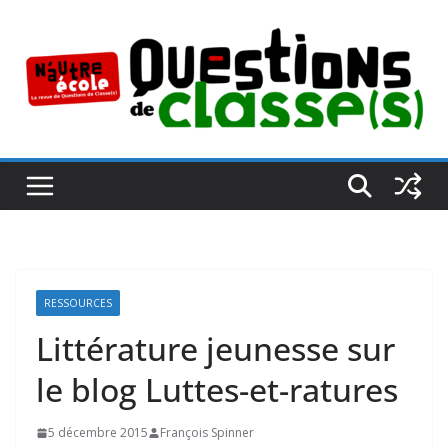
Passer
au
contenu
RESSOURCES
Littérature jeunesse sur
le blog Luttes-et-ratures
5 décembre 2015
François Spinner