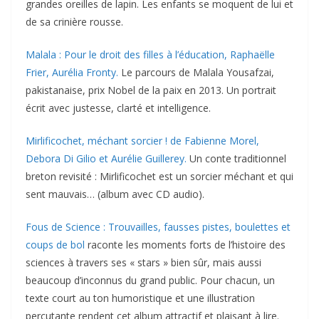
grandes oreilles de lapin. Les enfants se moquent de lui et
de sa crinière rousse.
Malala : Pour le droit des filles à l’éducation, Raphaëlle
Frier, Aurélia Fronty.
Le parcours de Malala Yousafzai,
pakistanaise, prix Nobel de la paix en 2013. Un portrait
écrit avec justesse, clarté et intelligence.
Mirlificochet, méchant sorcier ! de Fabienne Morel,
Debora Di Gilio et Aurélie Guillerey.
Un conte traditionnel
breton revisité : Mirlificochet est un sorcier méchant et qui
sent mauvais… (album avec CD audio).
Fous de Science : Trouvailles, fausses pistes, boulettes et
coups de bol
raconte les moments forts de l’histoire des
sciences à travers ses « stars » bien sûr, mais aussi
beaucoup d’inconnus du grand public. Pour chacun, un
texte court au ton humoristique et une illustration
percutante rendent cet album attractif et plaisant à lire.