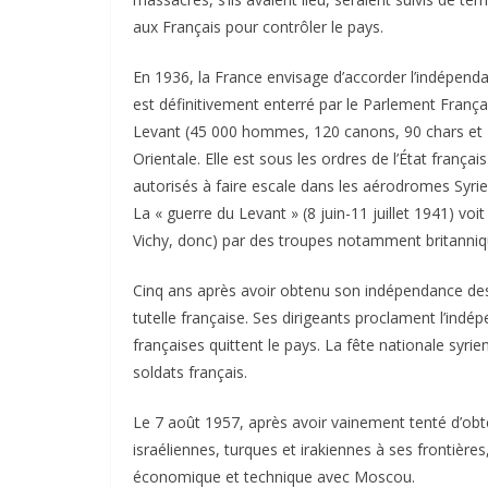
aux Français pour contrôler le pays.
En 1936, la France envisage d’accorder l’indépenda
est définitivement enterré par le Parlement França
Levant (45 000 hommes, 120 canons, 90 chars et 2
Orientale. Elle est sous les ordres de l’État françai
autorisés à faire escale dans les aérodromes Syrien
La « guerre du Levant » (8 juin-11 juillet 1941) voit
Vichy, donc) par des troupes notamment britannique
Cinq ans après avoir obtenu son indépendance des F
tutelle française. Ses dirigeants proclament l’indé
françaises quittent le pays. La fête nationale syr
soldats français.
Le 7 août 1957, après avoir vainement tenté d’ob
israéliennes, turques et irakiennes à ses frontière
économique et technique avec Moscou.