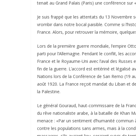
tenait au Grand Palais (Paris) une conférence sur 
Je suis frappé que les attentats du 13 Novembre
vrombir dans notre bocal paisible. Comme si l’histoir
France. Alors, pour retrouver la mémoire, quelque
Lors de la première guerre mondiale, l’empire Otto
parti pour l’Allemagne. Pendant le conflit, les acc
France et le Royaume-Uni avec l’aval des Russes et
fin de la guerre. L’accord est entériné et légalis
Nations lors de la Conférence de San Remo (19 au 2
août 1920. La France reçoit mandat du Liban et de 
la Palestine.
Le général Gouraud, haut-commissaire de la Franc
du rêve nationaliste arabe, à la bataille de Khan M
menace : «Par un sentiment d’humanité commun à to
contre les populations sans armes, mais à la cond
massacres, s’ils avaient lieu, seraient suivis de terri