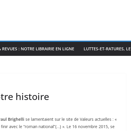
& REVUES : NOTRE LIBRAIRIE EN LIGNE
LUTTES-ET-RATURES, L
tre histoire
ul Brighelli
se lamentaient sur le site de Valeurs actuelles : «
en finir avec le “roman national”(…) ». Le 16 novembre 2015, se