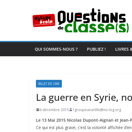
Passer
au
contenu
QUI SOMMES-NOUS ?
PUBLIEZ !
LIVRES 
BILLET DE UNE
La guerre en Syrie, no
6 décembre 2015
1groupeanarlille@no-log.org
Le 13 Mai 2015 Nicolas Dupont-Aignan et Jean-Pa
Ce qui est plus grave, c’est la volonté affichée d’