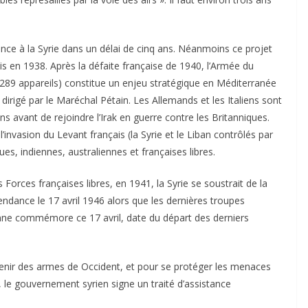
nce à la Syrie dans un délai de cinq ans. Néanmoins ce projet
is en 1938. Après la défaite française de 1940, l’Armée du
89 appareils) constitue un enjeu stratégique en Méditerranée
s dirigé par le Maréchal Pétain. Les Allemands et les Italiens sont
s avant de rejoindre l’Irak en guerre contre les Britanniques.
 l’invasion du Levant français (la Syrie et le Liban contrôlés par
s, indiennes, australiennes et françaises libres.
orces françaises libres, en 1941, la Syrie se soustrait de la
pendance le 17 avril 1946 alors que les dernières troupes
ienne commémore ce 17 avril, date du départ des derniers
tenir des armes de Occident, et pour se protéger les menaces
s, le gouvernement syrien signe un traité d’assistance