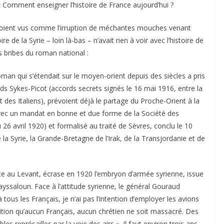
« Comment enseigner l’histoire de France aujourd’hui ?
 soient vus comme l’irruption de méchantes mouches venant
e de la Syrie – loin là-bas – n’avait rien à voir avec l’histoire de
s bribes du roman national :
man qui s’étendait sur le moyen-orient depuis des siècles a pris
ords Sykes-Picot (accords secrets signés le 16 mai 1916, entre la
 des Italiens), prévoient déjà le partage du Proche-Orient à la
é avec un mandat en bonne et due forme de la Société des
6 avril 1920) et formalisé au traité de Sèvres, conclu le 10
la Syrie, la Grande-Bretagne de l’Irak, de la Transjordanie et de
e au Levant, écrase en 1920 l’embryon d’armée syrienne, issue
ayssaloun. Face à l’attitude syrienne, le général Gouraud
us les Français, je n’ai pas l’intention d’employer les avions
ition qu’aucun Français, aucun chrétien ne soit massacré. Des
bles représailles par la voie des airs ». Il faut environ trois ans