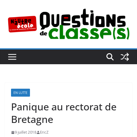
Passer
au
contenu
EN LUTTE
Panique au rectorat de
Bretagne
9 juillet 2018
EricZ