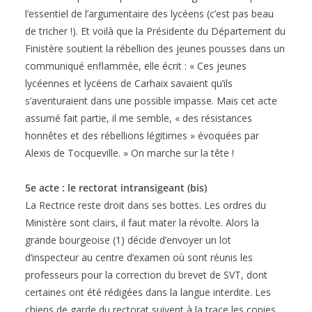
l’essentiel de l’argumentaire des lycéens (c’est pas beau
de tricher !). Et voilà que la Présidente du Département du
Finistère soutient la rébellion des jeunes pousses dans un
communiqué enflammée, elle écrit : « Ces jeunes
lycéennes et lycéens de Carhaix savaient qu’ils
s’aventuraient dans une possible impasse. Mais cet acte
assumé fait partie, il me semble, « des résistances
honnêtes et des rébellions légitimes » évoquées par
Alexis de Tocqueville. » On marche sur la tête !
5e acte : le rectorat intransigeant (bis)
La Rectrice reste droit dans ses bottes. Les ordres du
Ministère sont clairs, il faut mater la révolte. Alors la
grande bourgeoise (1) décide d’envoyer un lot
d’inspecteur au centre d’examen où sont réunis les
professeurs pour la correction du brevet de SVT, dont
certaines ont été rédigées dans la langue interdite. Les
chiens de garde du rectorat suivent à la trace les copies