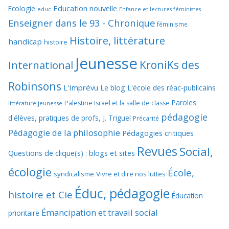
Education nouvelle
Ecologie
educ
Enfance et lectures féministes
Enseigner dans le 93 - Chronique
féminisme
Histoire, littérature
handicap
histoire
Jeunesse
KroniKs des
International
Robinsons
L'Imprévu
Le blog L'école des réac-publicains
Paroles
Palestine Israël et la salle de classe
littérature jeunesse
pédagogie
d'élèves, pratiques de profs, J. Triguel
Précarité
Pédagogie de la philosophie
Pédagogies critiques
Revues
Social,
Questions de clique(s) : blogs et sites
écologie
École,
syndicalisme
Vivre et dire nos luttes
Éduc, pédagogie
histoire et Cie
Éducation
Émancipation et travail social
prioritaire