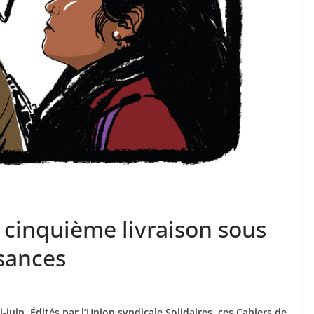
 cinquième livraison sous
ssances
juin. Édités par l’Union syndicale Solidaires, ces Cahiers de