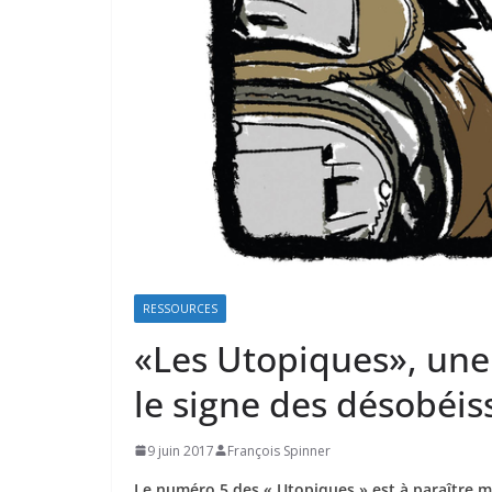
RESSOURCES
«Les Utopiques», une
le signe des désobéi
9 juin 2017
François Spinner
Le numéro 5 des « Utopiques » est à paraître mi-