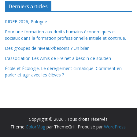
Derniers articles
RIDEF 2026, Pologne
Pour une formation aux droits humains économiques et
sociaux dans la formation professionnelle initiale et continue.
Des groupes de niveaux/besoins ? Un bilan
L’association Les Amis de Freinet a besoin de soutien
École et Écologie. Le dérèglement climatique. Comment en
parler et agir avec les élèves ?
Copyright © 2026
. Tous droits réservés.
Theme
ColorMag
par ThemeGrill. Propulsé par
WordPress
.