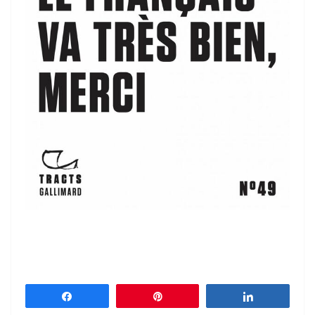
Partagez
Épingle
Partagez