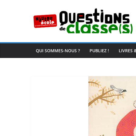
Passer
au
contenu
QUI SOMMES-NOUS ?
PUBLIEZ !
LIVRES 