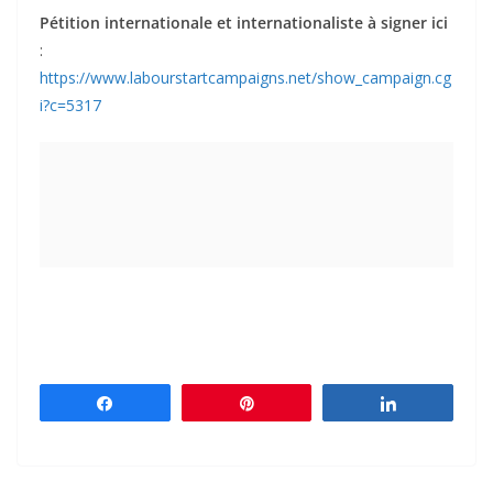
Pétition internationale et internationaliste à signer ici
:
https://www.labourstartcampaigns.net/show_campaign.cg
i?c=5317
Partagez
Épingle
Partagez