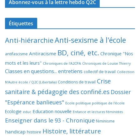
Abonnez-vous à la lettre hebdo Q2C
Étiquettes
Anti-sexisme à l'école
Anti-hiérarchie
BD, ciné, etc.
Antiracisme
Chronique "Nos
antifascisme
mots et les leurs"
Chroniques de l'A2CPA
Chroniques de Louise Thierry
Classes en questions... entretiens
collectif de travail
Collection
Crise
Conditions de travail
N'Autre école / Q2C (Libertalia)
sanitaire & pédagogie des confiné.es
Dossier
"Espérance banlieues"
Ecole politique politique de l'école
Education nouvelle
Ecologie
educ
Enfance et lectures féministes
Enseigner dans le 93 - Chronique
féminisme
Histoire, littérature
handicap
histoire