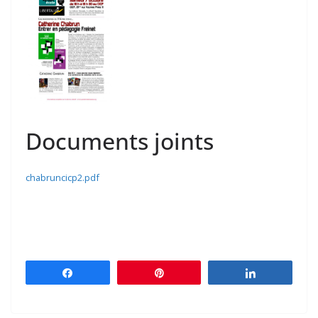
Documents joints
chabruncicp2.pdf
Partagez
Épingle
Partagez