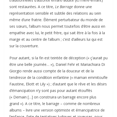
traditionnelles d’autorité enfant-adulte (ici mère-enfant)
sont restaurées. A ce titre,
Le Barrage
donne une
représentation sensible et subtile des relations au sein
même d’une fratrie. Élément perturbateur du monde de
ses sœurs, l’album nous permet toutefois d’être aussi en
empathie avec lui, le petit frère, qui sait être à la fois à la
marge et au centre de l’album ; c’est d’ailleurs lui qui est
sur la couverture.
Pour autant, si la fin est teintée de déception (« ç’aurait pu
être une belle journée… »), Daniel Fehr et Mariachiara Di
Giorgio rende aussi compte de la douceur et de la
tendresse de la condition enfantine (« maman emmitoufle
Faustine, Eliott et Lily ») ; d’autant que le rêve et les désirs
d’émancipation n’y sont pas pour autant étouffés
(« Demain […] on construira un barrage encore plus
grand »). A ce titre, le barrage – comme de nombreux
albums – livre une version optimiste et émancipatrice de
l’enfance, faite de tentatives ludiques et joyeuses, pour