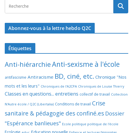
Abonnez-vous à la lettre hebdo Q2C
Étiquettes
Anti-sexisme à l'école
Anti-hiérarchie
BD, ciné, etc.
Antiracisme
Chronique "Nos
antifascisme
mots et les leurs"
Chroniques de l'A2CPA
Chroniques de Louise Thierry
Classes en questions... entretiens
collectif de travail
Collection
Crise
Conditions de travail
N'Autre école / Q2C (Libertalia)
sanitaire & pédagogie des confiné.es
Dossier
"Espérance banlieues"
Ecole politique politique de l'école
Education nouvelle
Ecologie
educ
Enfance et lectures féministes