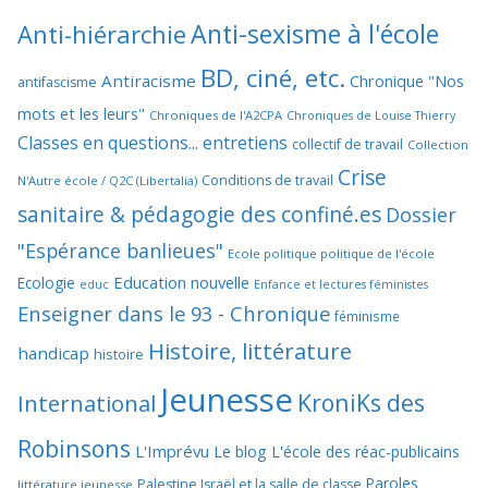
Anti-sexisme à l'école
Anti-hiérarchie
BD, ciné, etc.
Antiracisme
Chronique "Nos
antifascisme
mots et les leurs"
Chroniques de l'A2CPA
Chroniques de Louise Thierry
Classes en questions... entretiens
collectif de travail
Collection
Crise
Conditions de travail
N'Autre école / Q2C (Libertalia)
sanitaire & pédagogie des confiné.es
Dossier
"Espérance banlieues"
Ecole politique politique de l'école
Education nouvelle
Ecologie
educ
Enfance et lectures féministes
Enseigner dans le 93 - Chronique
féminisme
Histoire, littérature
handicap
histoire
Jeunesse
KroniKs des
International
Robinsons
L'Imprévu
Le blog L'école des réac-publicains
Paroles
Palestine Israël et la salle de classe
littérature jeunesse