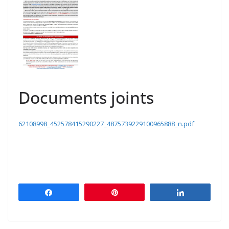
Documents joints
62108998_452578415290227_4875739229100965888_n.pdf
Partagez
Épingle
Partagez