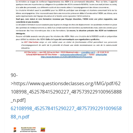
90-
>https://www.questionsdeclasses.org/IMG/pdf/62
108998_452578415290227_4875739229100965888
_n.pdf]
62108998_452578415290227_48757392291009658
88_n.pdf