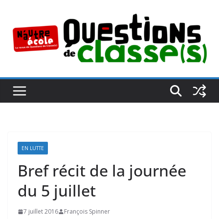
Passer
au
contenu
EN LUTTE
Bref récit de la journée
du 5 juillet
7 juillet 2016
François Spinner