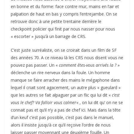
en bonne et du forme: face contre mur, mains en l’air et
palpation de haut en bas y compris l’entrejambe. On se
retrouve donc à une petite trentaine derrière le
checkpoint policier qui finit par nous nasser pour nous
« escorter » jusqu’à un barrage de CRS.
C’est juste surréaliste, on se croirait dans un film de SF
des années 70. A ce niveau là les CRS nous disent vous ne
pouvez pas passer. Un «
comment êtes-vous arrivés la ?
»
déclenche un rire nerveux dans la foule. Un homme
manque se faire arracher des mains le mégaphone dans
lequel il criait sont agacement, un autre plus « gueulard »
que les autres se fait alpaguer par un flic qui lui dit «
c’est
vous le chef? Va falloir vous calmer
« , on lui dit qu’ on ne se
connait pas et qu’il n’y a pas de chef ici. Mais dans la tête
d’un keuf c’est pas possible, c’est pas dans le manuel,
alors il insiste jusqu’à ce qu’il reçoive l’ordre de nous
laisser passer moyennant une deuxième fouille. Un