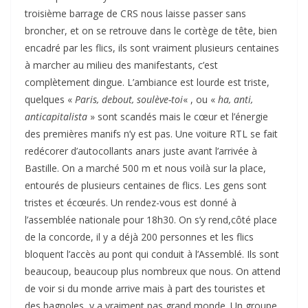
troisième barrage de CRS nous laisse passer sans
broncher, et on se retrouve dans le cortège de tête, bien
encadré par les flics, ils sont vraiment plusieurs centaines
à marcher au milieu des manifestants, c’est
complètement dingue. L’ambiance est lourde est triste,
quelques «
Paris, debout, soulève-toi
« , ou «
ha, anti,
anticapitalista
» sont scandés mais le cœur et l’énergie
des premières manifs n’y est pas. Une voiture RTL se fait
redécorer d’autocollants anars juste avant l’arrivée à
Bastille. On a marché 500 m et nous voilà sur la place,
entourés de plusieurs centaines de flics. Les gens sont
tristes et écœurés. Un rendez-vous est donné à
l’assemblée nationale pour 18h30. On s’y rend,côté place
de la concorde, il y a déjà 200 personnes et les flics
bloquent l’accès au pont qui conduit à l’Assemblé. Ils sont
beaucoup, beaucoup plus nombreux que nous. On attend
de voir si du monde arrive mais à part des touristes et
des bagnoles, y a vraiment pas grand monde. Un groupe