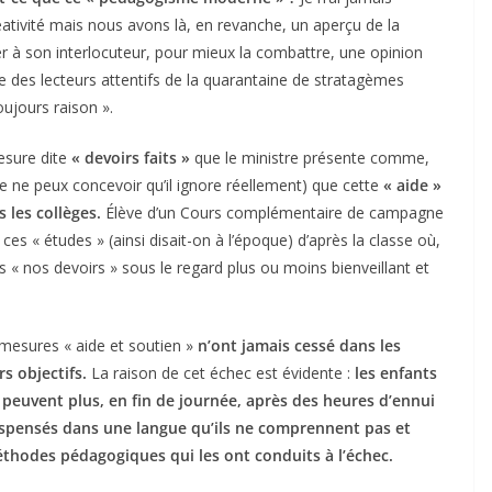
tivité mais nous avons là, en revanche, un aperçu de la
uer à son interlocuteur, pour mieux la combattre, une opinion
te des lecteurs attentifs de la quarantaine de stratagèmes
oujours raison ».
esure dite
« devoirs faits »
que le ministre présente comme,
(je ne peux concevoir qu’il ignore réellement) que cette
« aide »
 les collèges.
Élève d’un Cours complémentaire de campagne
es « études » (ainsi disait-on à l’époque) d’après la classe où,
s « nos devoirs » sous le regard plus ou moins bienveillant et
mesures « aide et soutien »
n’ont jamais cessé dans les
s objectifs.
La raison de cet échec est évidente :
les enfants
 peuvent plus, en fin de journée, après des heures d’ennui
 dispensés dans une langue qu’ils ne comprennent pas et
éthodes pédagogiques qui les ont conduits à l’échec.