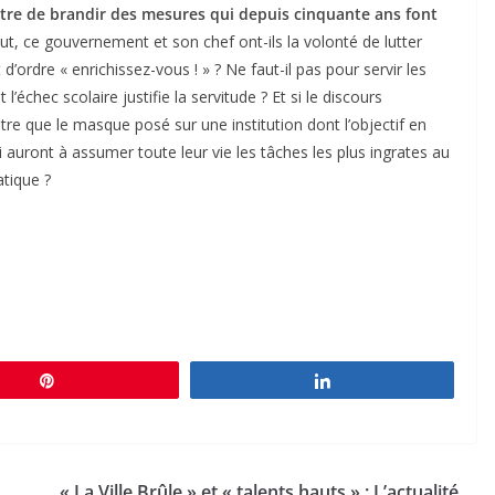
tre de brandir des mesures qui depuis cinquante ans font
ut, ce gouvernement et son chef ont-ils la volonté de lutter
d’ordre « enrichissez-vous ! » ? Ne faut-il pas pour servir les
chec scolaire justifie la servitude ? Et si le discours
tre que le masque posé sur une institution dont l’objectif en
i auront à assumer toute leur vie les tâches les plus ingrates au
atique ?
Épingle
Partagez
« La Ville Brûle » et « talents hauts » : L’actualité