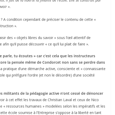
, il fait de la liberté la finalité de l’école. Elle se construit par
avoir ».
 ? A condition cependant de préciser le contenu de cette «
struction ».
isir des « objets libres du savoir » sous l’œil attentif de
n qu’il puisse découvrir « ce qu’il lui plait de faire ».
e parle, tu écoutes » car c’est cela que les instructeurs
encore la pensée même de Condorcet non sans se perdre dans
 la pratique d’une démarche active, consciente et « connaissante
le qui préfigure l’ordre (et non le désordre) d’une société
s militants de la pédagogie active n’ont cessé de dénoncer
oir à cet effet les travaux de Christian Laval et ceux de Nico
 de « ressources humaines » modelées selon les impératifs et les
ette école soumise à l’Entreprise s’oppose à la liberté en tant