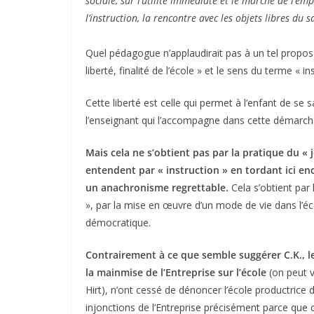
sociale, sur l’utilité immédiate et le marché de l’emploi
l’instruction, la rencontre avec les objets libres du s
Quel pédagogue n’applaudirait pas à un tel propos
liberté, finalité de l’école » et le sens du terme « in
Cette liberté est celle qui permet à l’enfant de se sa
l’enseignant qui l’accompagne dans cette démarche afi
Mais cela ne s’obtient pas par la pratique du « j
entendent par « instruction » en tordant ici 
un anachronisme regrettable.
Cela s’obtient par
», par la mise en œuvre d’un mode de vie dans l’éco
démocratique.
Contrairement à ce que semble suggérer C.K., le
la mainmise de l’Entreprise sur l’école
(on peut v
Hirt), n’ont cessé de dénoncer l’école productrice
injonctions de l’Entreprise précisément parce que c