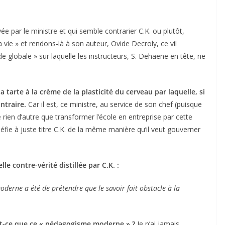
ée par le ministre et qui semble contrarier C.K. ou plutôt,
la vie » et rendons-là à son auteur, Ovide Decroly, ce vil
 globale » sur laquelle les instructeurs, S. Dehaene en tête, ne
 tarte à la crème de la plasticité du cerveau par laquelle, si
ontraire.
Car il est, ce ministre, au service de son chef (puisque
 rien d’autre que transformer l’école en entreprise par cette
e à juste titre C.K. de la même manière qu’il veut gouverner
e contre-vérité distillée par C.K. :
derne a été de prétendre que le savoir fait obstacle à la
est-ce que ce « pédagogisme moderne » ?
Je n’ai jamais