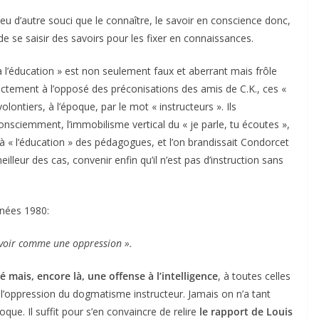
eu d’autre souci que le connaître, le savoir en conscience donc,
 de se saisir des savoirs pour les fixer en connaissances.
 l’éducation » est non seulement faux et aberrant mais frôle
exactement à l’opposé des préconisations des amis de C.K., ces «
lontiers, à l’époque, par le mot « instructeurs ». Ils
onsciemment, l’immobilisme vertical du « je parle, tu écoutes »,
 à « l’éducation » des pédagogues, et l’on brandissait Condorcet
lleur des cas, convenir enfin qu’il n’est pas d’instruction sans
nnées 1980:
 savoir comme une oppression ».
 mais, encore là, une offense à l’intelligence
, à toutes celles
e l’oppression du dogmatisme instructeur. Jamais on n’a tant
que. Il suffit pour s’en convaincre de relire
le rapport de Louis