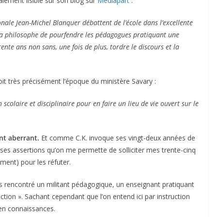
alement lisible sur son blog sur
Médiapart
.
onale Jean-Michel Blanquer débattent de l’école dans l’excellente
a philosophe de pourfendre les pédagogues pratiquant une
ente ans non sans, une fois de plus, tordre le discours et la
oit très précisément l’époque du ministère Savary :
an scolaire et disciplinaire pour en faire un lieu de vie ouvert sur le
nt aberrant.
Et comme C.K. invoque ses vingt-deux années de
ses assertions qu’on me permette de solliciter mes trente-cinq
ent) pour les réfuter.
ais rencontré un militant pédagogique, un enseignant pratiquant
uction ». Sachant cependant que l’on entend ici par instruction
 en connaissances.