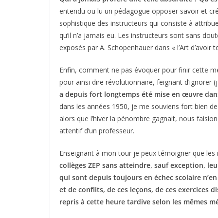
entendu ou lu un pédagogue opposer savoir et créa
sophistique des instructeurs qui consiste à attrib
qu’il n’a jamais eu. Les instructeurs sont sans dou
exposés par A. Schopenhauer dans « l’Art d’avoir t
Enfin, comment ne pas évoquer pour finir cette m
pour ainsi dire révolutionnaire, feignant d’ignorer 
a depuis fort longtemps été mise en œuvre dans
dans les années 1950, je me souviens fort bien de c
alors que l’hiver la pénombre gagnait, nous faision
attentif d’un professeur.
Enseignant à mon tour je peux témoigner que les 
collèges ZEP sans atteindre, sauf exception, leur
qui sont depuis toujours en échec scolaire n’en
et de conflits, de ces leçons, de ces exercices
repris à cette heure tardive selon les mêmes m