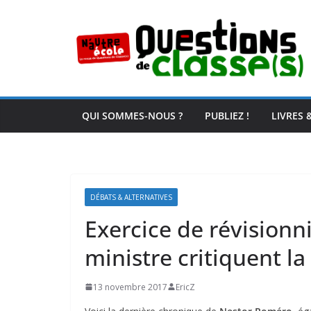
Passer
au
contenu
QUI SOMMES-NOUS ?
PUBLIEZ !
LIVRES 
DÉBATS & ALTERNATIVES
Exercice de révisionni
ministre critiquent l
13 novembre 2017
EricZ