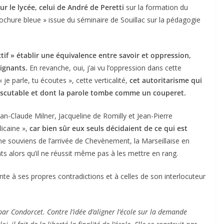
ur le lycée, celui de André de Peretti
sur la formation du
chure bleue » issue du séminaire de Souillac sur la pédagogie
tif » établir une équivalence entre savoir et oppression,
ignants.
En revanche, oui, j’ai vu l’oppression dans cette
je parle, tu écoutes », cette verticalité,
cet autoritarisme qui
discutable et dont la parole tombe comme un couperet.
n-Claude Milner, Jacqueline de Romilly et Jean-Pierre
icaine »,
car bien sûr eux seuls décidaient de ce qui est
e souviens de l’arrivée de Chevènement, la Marseillaise en
nts alors qu’il ne réussit même pas à les mettre en rang.
ente à ses propres contradictions et à celles de son interlocuteur
par Condorcet. Contre l’idée d’aligner l’école sur la demande