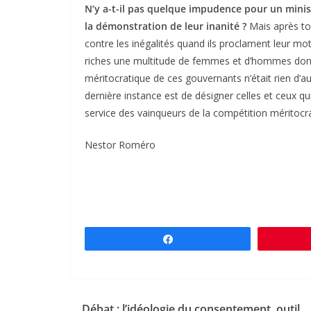
N’y a-t-il pas quelque impudence pour un minis
la démonstration de leur inanité ?
Mais après to
contre les inégalités quand ils proclament leur mot 
riches une multitude de femmes et d’hommes dont l’é
méritocratique de ces gouvernants n’était rien d’au
dernière instance est de désigner celles et ceux qu
service des vainqueurs de la compétition méritocr
Nestor Roméro
Partagez
Débat : l’idéologie du consentement, outil