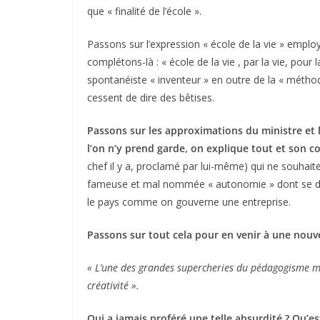
que « finalité de l’école ».
Passons sur l’expression « école de la vie » employ
complétons-là : « école de la vie , par la vie, pour 
spontanéiste « inventeur » en outre de la « méthode
cessent de dire des bêtises.
Passons sur les approximations du ministre et la
l’on n’y prend garde, on explique tout et son c
chef il y a, proclamé par lui-même) qui ne souhaite
fameuse et mal nommée « autonomie » dont se défi
le pays comme on gouverne une entreprise.
Passons sur tout cela pour en venir à une nouvell
« L’une des grandes supercheries du pédagogisme mo
créativité ».
Qui a jamais proféré une telle absurdité ? Qu’