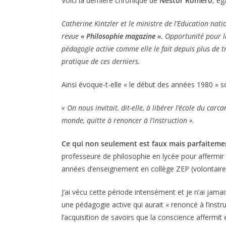
Voici la dernière chronique de
Nestor Roméro
, ég
Catherine Kintzler et le ministre de l’Education nati
revue
« Philosophie magazine ».
Opportunité pour l
pédagogie active comme elle le fait depuis plus de tr
pratique de ces derniers.
Ainsi évoque-t-elle « le début des années 1980 » s
« On nous invitait, dit-elle, à libérer l’école du carc
monde, quitte à renoncer à l’instruction ».
Ce qui non seulement est faux mais parfaiteme
professeure de philosophie en lycée pour affermir 
années d’enseignement en collège ZEP (volontairem
J’ai vécu cette période intensément et je n’ai jam
une pédagogie active qui aurait « renoncé à l’instr
l’acquisition de savoirs que la conscience affermit