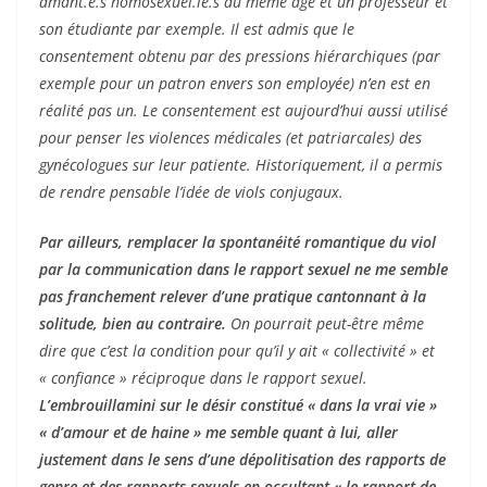
amant.e.s homosexuel.le.s du même âge et un professeur et
son étudiante par exemple. Il est admis que le
consentement obtenu par des pressions hiérarchiques (par
exemple pour un patron envers son employée) n’en est en
réalité pas un. Le consentement est aujourd’hui aussi utilisé
pour penser les violences médicales (et patriarcales) des
gynécologues sur leur patiente. Historiquement, il a permis
de rendre pensable l’idée de viols conjugaux.
Par ailleurs, remplacer la spontanéité romantique du viol
par la communication dans le rapport sexuel ne me semble
pas franchement relever d’une pratique cantonnant à la
solitude, bien au contraire.
On pourrait peut-être même
dire que c’est la condition pour qu’il y ait « collectivité » et
« confiance » réciproque dans le rapport sexuel.
L’embrouillamini sur le désir constitué « dans la vrai vie »
« d’amour et de haine » me semble quant à lui, aller
justement dans le sens d’une dépolitisation des rapports de
genre et des rapports sexuels en occultant « le rapport de