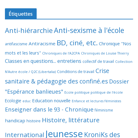
Étiquettes
Anti-sexisme à l'école
Anti-hiérarchie
BD, ciné, etc.
Antiracisme
Chronique "Nos
antifascisme
mots et les leurs"
Chroniques de l'A2CPA
Chroniques de Louise Thierry
Classes en questions... entretiens
collectif de travail
Collection
Crise
Conditions de travail
N'Autre école / Q2C (Libertalia)
sanitaire & pédagogie des confiné.es
Dossier
"Espérance banlieues"
Ecole politique politique de l'école
Education nouvelle
Ecologie
educ
Enfance et lectures féministes
Enseigner dans le 93 - Chronique
féminisme
Histoire, littérature
handicap
histoire
Jeunesse
KroniKs des
International