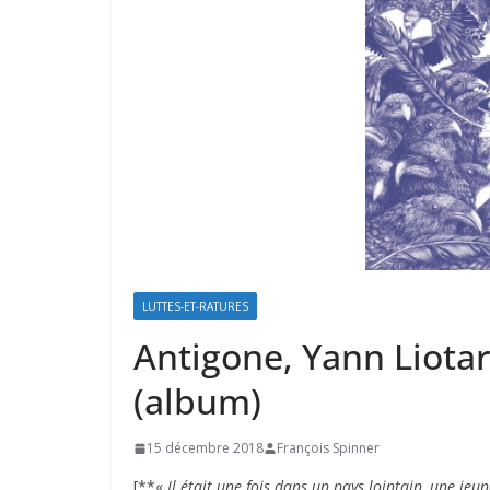
LUTTES-ET-RATURES
Antigone, Yann Liotar
(album)
15 décembre 2018
François Spinner
[**«
Il était une fois dans un pays lointain, une jeune