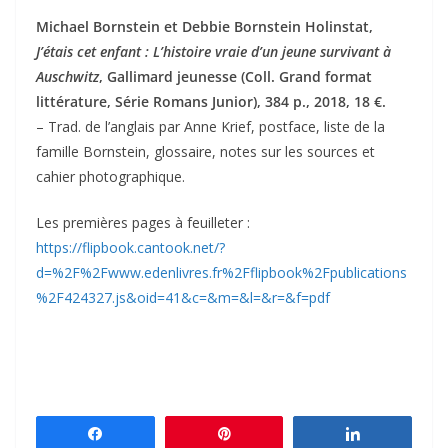
Michael Bornstein et Debbie Bornstein Holinstat,
J’étais cet enfant : L’histoire vraie d’un jeune survivant à
Auschwitz
, Gallimard jeunesse (Coll. Grand format
littérature, Série Romans Junior), 384 p., 2018, 18 €.
– Trad. de l’anglais par Anne Krief, postface, liste de la
famille Bornstein, glossaire, notes sur les sources et
cahier photographique.
Les premières pages à feuilleter :
https://flipbook.cantook.net/?
d=%2F%2Fwww.edenlivres.fr%2Fflipbook%2Fpublications
%2F424327.js&oid=41&c=&m=&l=&r=&f=pdf
Partagez
Épingle
Partagez