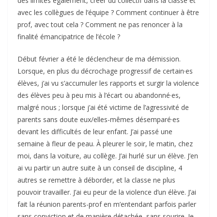
des limites également, créer du collectif dans la classe et
avec les collègues de l’équipe ? Comment continuer à être
prof, avec tout cela ? Comment ne pas renoncer à la
finalité émancipatrice de l’école ?
Début février a été le déclencheur de ma démission.
Lorsque, en plus du décrochage progressif de certain·es
élèves, j’ai vu s’accumuler les rapports et surgir la violence
des élèves peu à peu mis à l’écart ou abandonné·es,
malgré nous ; lorsque j’ai été victime de l’agressivité de
parents sans doute eux/elles-mêmes désemparé·es
devant les difficultés de leur enfant. J’ai passé une
semaine à fleur de peau. À pleurer le soir, le matin, chez
moi, dans la voiture, au collège. J’ai hurlé sur un élève. J’en
ai vu partir un autre suite à un conseil de discipline, 4
autres se remettre à déborder, et la classe ne plus
pouvoir travailler. J’ai eu peur de la violence d’un élève. J’ai
fait la réunion parents-prof en m’entendant parfois parler
sans conviction et de manière détachée, sans sourire. Je