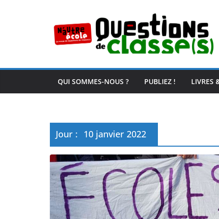
Passer
au
contenu
QUI SOMMES-NOUS ?
PUBLIEZ !
LIVRES 
Jour :
10 janvier 2022