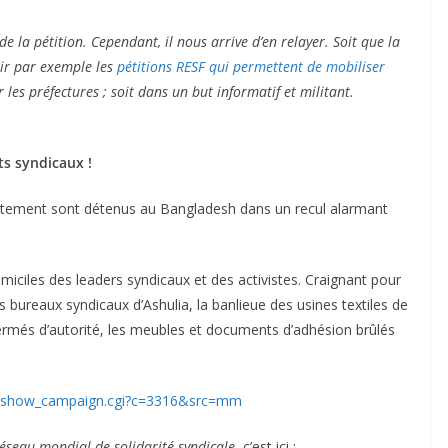
la pétition. Cependant, il nous arrive d’en relayer. Soit que la
oir par exemple les
pétitions RESF qui permettent de mobiliser
 les préfectures ; soit dans un but informatif et militant.
ts syndicaux !
vêtement sont détenus au Bangladesh dans un recul alarmant
miciles des leaders syndicaux et des activistes. Craignant pour
s bureaux syndicaux d’Ashulia, la banlieue des usines textiles de
fermés d’autorité, les meubles et documents d’adhésion brûlés
et/show_campaign.cgi?c=3316&src=mm
éseau mondial de solidarité syndicale
, c’est ici :