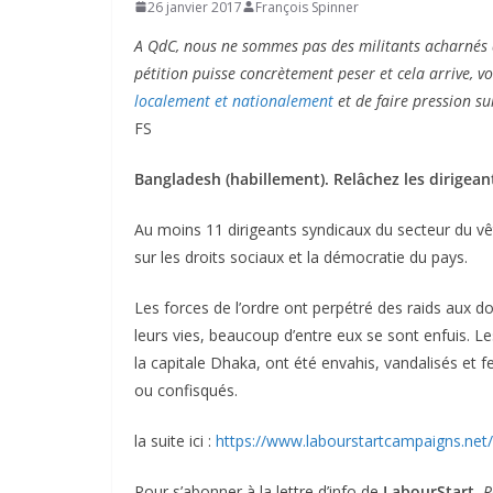
26 janvier 2017
François Spinner
A QdC, nous ne sommes pas des militants acharnés de 
pétition puisse concrètement peser et cela arrive, v
localement et nationalement
et de faire pression sur
FS
Bangladesh (habillement). Relâchez les dirigean
Au moins 11 dirigeants syndicaux du secteur du 
sur les droits sociaux et la démocratie du pays.
Les forces de l’ordre ont perpétré des raids aux do
leurs vies, beaucoup d’entre eux se sont enfuis. Le
la capitale Dhaka, ont été envahis, vandalisés et 
ou confisqués.
la suite ici :
https://www.labourstartcampaigns.n
Pour s’abonner à la lettre d’info de
LabourStart
,
R