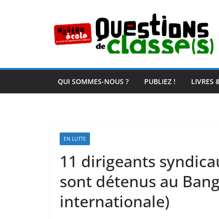
Passer
au
contenu
QUI SOMMES-NOUS ?
PUBLIEZ !
LIVRES 
EN LUTTE
11 dirigeants syndic
sont détenus au Bang
internationale)