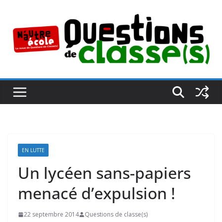
Passer
au
contenu
EN LUTTE
Un lycéen sans-papiers
menacé d’expulsion !
22 septembre 2014
Questions de classe(s)