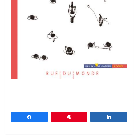
Partagez
Épingle
Partagez