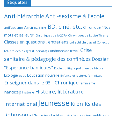
Étiquettes
Anti-sexisme à l'école
Anti-hiérarchie
BD, ciné, etc.
Antiracisme
Chronique "Nos
antifascisme
mots et les leurs"
Chroniques de l'A2CPA
Chroniques de Louise Thierry
Classes en questions... entretiens
collectif de travail
Collection
Crise
Conditions de travail
N'Autre école / Q2C (Libertalia)
sanitaire & pédagogie des confiné.es
Dossier
"Espérance banlieues"
Ecole politique politique de l'école
Education nouvelle
Ecologie
educ
Enfance et lectures féministes
Enseigner dans le 93 - Chronique
féminisme
Histoire, littérature
handicap
histoire
Jeunesse
KroniKs des
International
Robinsons
L'Imprévu
Le blog L'école des réac-publicains