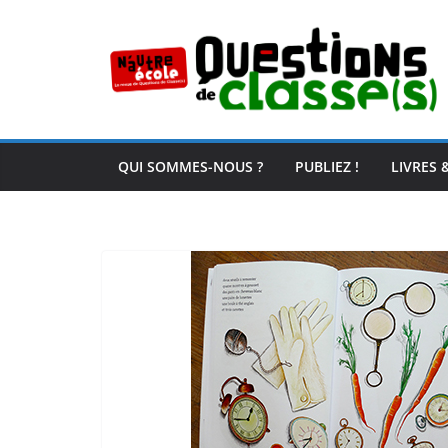
Passer
au
contenu
QUI SOMMES-NOUS ?
PUBLIEZ !
LIVRES 