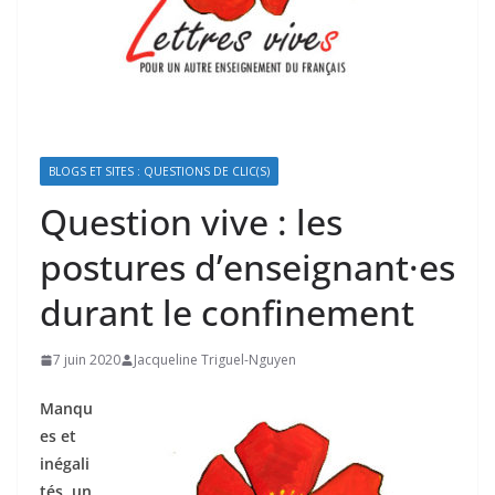
BLOGS ET SITES : QUESTIONS DE CLIC(S)
Question vive : les
postures d’enseignant·es
durant le confinement
7 juin 2020
Jacqueline Triguel-Nguyen
Manqu
es et
inégali
tés, un