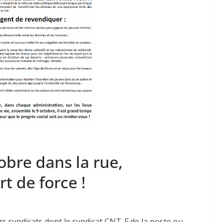
tobre dans la rue,
t de force !
urs syndicats dont le syndicat CNT-F de la poste ou