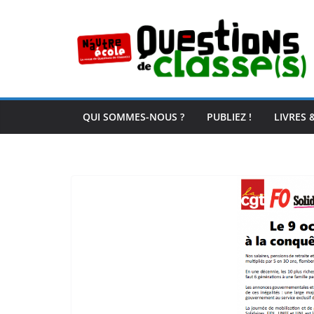
Passer
au
contenu
QUI SOMMES-NOUS ?
PUBLIEZ !
LIVRES 