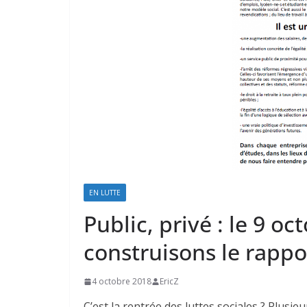
EN LUTTE
Public, privé : le 9 oc
construisons le rappor
4 octobre 2018
EricZ
C’est la rentrée des luttes sociales ? Plusie