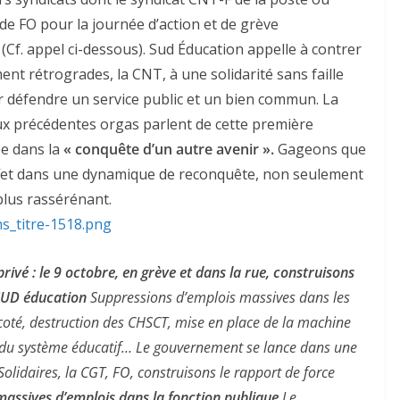
t de FO pour la journée d’action et de grève
(Cf. appel ci-dessous). Sud Éducation appelle à contrer
ent rétrogrades, la CNT, à une solidarité sans faille
r défendre un service public et un bien commun. La
ux précédentes orgas parlent de cette première
e dans la
« conquête d’un autre avenir ».
Gageons que
 effet dans une dynamique de reconquête, non seulement
 plus rassérénant.
privé : le 9 octobre, en grève et dans la rue, construisons
 SUD éducation
Suppressions d’emplois massives dans les
ricoté, destruction des CHSCT, mise en place de la machine
s du système éducatif… Le gouvernement se lance dans une
Solidaires, la CGT, FO, construisons le rapport de force
assives d’emplois dans la fonction publique
Le