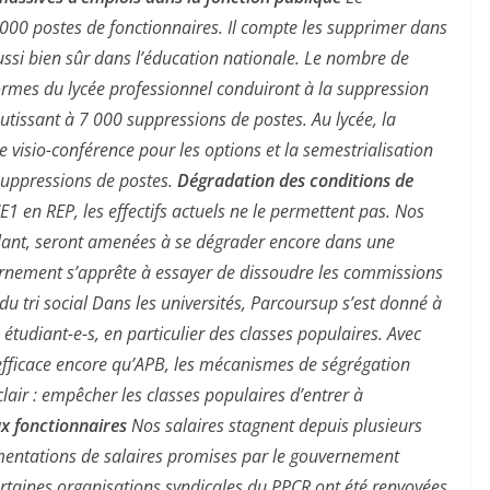
00 postes de fonctionnaires. Il compte les supprimer dans
ussi bien sûr dans l’éducation nationale. Le nombre de
formes du lycée professionnel conduiront à la suppression
tissant à 7 000 suppressions de postes. Au lycée, la
 visio-conférence pour les options et la semestrialisation
suppressions de postes.
Dégradation des conditions de
 en REP, les effectifs actuels ne le permettent pas. Nos
rillant, seront amenées à se dégrader encore dans une
rnement s’apprête à essayer de dissoudre les commissions
 du tri social Dans les universités, Parcoursup s’est donné à
 étudiant-e-s, en particulier des classes populaires. Avec
s efficace encore qu’APB, les mécanismes de ségrégation
 clair : empêcher les classes populaires d’entrer à
x fonctionnaires
Nos salaires stagnent depuis plusieurs
gmentations de salaires promises par le gouvernement
rtaines organisations syndicales du PPCR ont été renvoyées