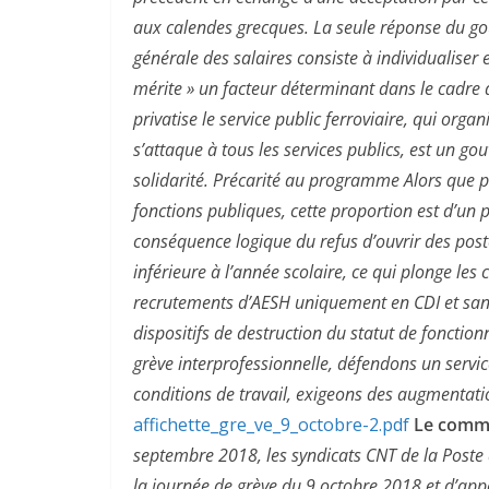
aux calendes grecques. La seule réponse du g
générale des salaires consiste à individualiser
mérite » un facteur déterminant dans le cadre
privatise le service public ferroviaire, qui organi
s’attaque à tous les services publics, est un 
solidarité. Précarité au programme Alors que pr
fonctions publiques, cette proportion est d’un 
conséquence logique du refus d’ouvrir des post
inférieure à l’année scolaire, ce qui plonge les 
recrutements d’AESH uniquement en CDI et sans
dispositifs de destruction du statut de fonctionn
grève interprofessionnelle, défendons un service
conditions de travail, exigeons des augmentatio
affichette_gre_ve_9_octobre-2.pdf
Le commu
septembre 2018, les syndicats CNT de la Poste d
la journée de grève du 9 octobre 2018 et d’appe