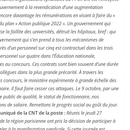
ouvernement à la revendication d’une augmentation
 encore davantage les rémunérations en visant à faire du «
 du plan « Action publique 2022 ». Un gouvernement qui
se la faillite des universités, détruit les hôpitaux, bref : qui
gouvernement qui s’en prend à tous les mécanismes de
ès d’un personnel sur cinq est contractuel dans les trois
personnel sur quatre dans l’Éducation nationale,
es au concours. Ces contrats sont bien souvent d’une durée
collègues dans la plus grande précarité. À travers les
 concours, le ministère expérimente à grande échelle des
aire. Il faut faire cesser ces attaques. Le 9 octobre, par une
 public de qualité, le statut de fonctionnaire, nos
ns de salaire. Remettons le progrès social au goût du jour.
niqué de la CNT de la poste :
Réunis le jeudi 27
e la région parisienne ont pris la décision de participer à
ler à la manifestation syndicale. Si cette journée est