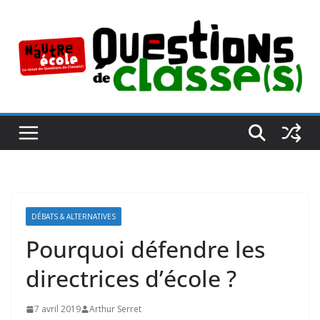
Passer
au
contenu
DÉBATS & ALTERNATIVES
Pourquoi défendre les
directrices d’école ?
7 avril 2019
Arthur Serret