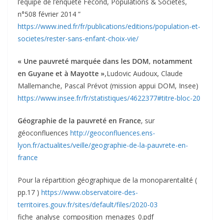
l’équipe de l’enquête Fecond, Populations & Sociétés,
n°508 février 2014 ”
https://www.ined.fr/fr/publications/editions/population-et-
societes/rester-sans-enfant-choix-vie/
« Une pauvreté marquée dans les DOM, notamment
en Guyane et à Mayotte »
,Ludovic Audoux, Claude
Mallemanche, Pascal Prévot (mission appui DOM, Insee)
https://www.insee.fr/fr/statistiques/4622377#titre-bloc-20
Géographie de la pauvreté en France
, sur
géoconfluences
http://geoconfluences.ens-
lyon.fr/actualites/veille/geographie-de-la-pauvrete-en-
france
Pour la répartition géographique de la monoparentalité (
pp.17 )
https://www.observatoire-des-
territoires.gouv.fr/sites/default/files/2020-03
fiche_analyse_composition_menages_0.pdf