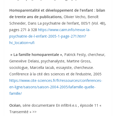
Homoparentalité et développement de l’enfant : bilan
de trente ans de publications
, Olivier Vecho, Benoît
Schneider, Dans La psychiatrie de l’enfant, 005/1 (Vol. 48),
pages 271 à 328
https://www.cairn.info/revue-la-
psychiatrie-de-l-enfant-2005-1-page-271.htm?
hc_location=ufi
» La famille homoparentale »
, Patrick Festy, chercheur,
Geneviève Delaisi, psychanalyste, Martine Gross,
sociologue, Marcella Iacub, essayiste, chercheuse.
Conférence à la cité des sciences et de l’industrie, 2005
https://www.cite-sciences.fr/fr/ressources/conferences-
en-ligne/saisons/saison-2004-2005/lafamille-quelle-
famille/
Océan
, série documentaire En infiltré.e.s , épisode 11 «
Transernité » >>