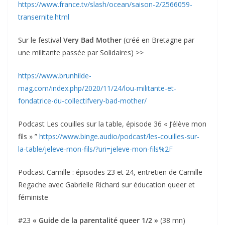
https://www.france.tv/slash/ocean/saison-2/2566059-
transernite.html
Sur le festival
Very Bad Mother
(créé en Bretagne par
une militante passée par Solidaires) >>
https://www.brunhilde-
mag.com/index.php/2020/11/24/lou-militante-et-
fondatrice-du-collectifvery-bad-mother/
Podcast Les couilles sur la table, épisode 36 « J’élève mon
fils » ”
https://www.binge.audio/podcast/les-couilles-sur-
la-table/jeleve-mon-fils/?uri=jeleve-mon-fils%2F
Podcast Camille : épisodes 23 et 24, entretien de Camille
Regache avec Gabrielle Richard sur éducation queer et
féministe
#23
« Guide de la parentalité queer 1/2 »
(38 mn)