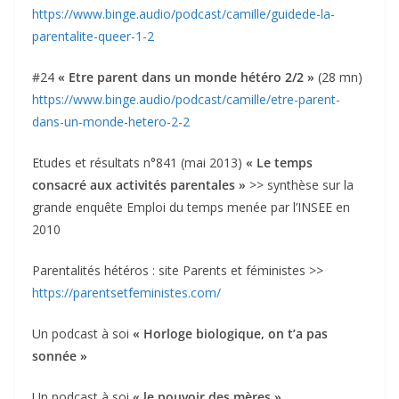
https://www.binge.audio/podcast/camille/guidede-la-
parentalite-queer-1-2
#24
« Etre parent dans un monde hétéro 2/2 »
(28 mn)
https://www.binge.audio/podcast/camille/etre-parent-
dans-un-monde-hetero-2-2
Etudes et résultats n°841 (mai 2013)
« Le temps
consacré aux activités parentales »
>> synthèse sur la
grande enquête Emploi du temps menée par l’INSEE en
2010
Parentalités hétéros : site Parents et féministes >>
https://parentsetfeministes.com/
Un podcast à soi
« Horloge biologique, on t’a pas
sonnée »
Un podcast à soi
« le pouvoir des mères »