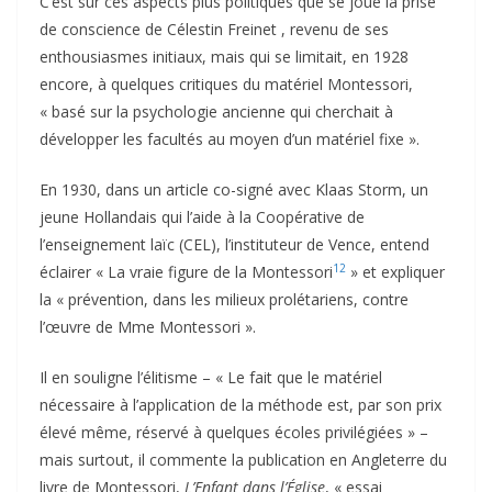
C’est sur ces aspects plus politiques que se joue la prise
de conscience de Célestin Freinet , revenu de ses
enthousiasmes initiaux, mais qui se limitait, en 1928
encore, à quelques critiques du matériel Montessori,
« basé sur la psychologie ancienne qui cherchait à
développer les facultés au moyen d’un matériel fixe ».
En 1930, dans un article co-signé avec Klaas Storm, un
jeune Hollandais qui l’aide à la Coopérative de
l’enseignement laïc (CEL), l’instituteur de Vence, entend
12
éclairer « La vraie figure de la Montessori
» et expliquer
la « prévention, dans les milieux prolétariens, contre
l’œuvre de Mme Montessori ».
Il en souligne l’élitisme – « Le fait que le matériel
nécessaire à l’application de la méthode est, par son prix
élevé même, réservé à quelques écoles privilégiées » –
mais surtout, il commente la publication en Angleterre du
livre de Montessori,
L’Enfant dans l’Église
, « essai