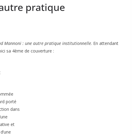
autre pratique
d Mannoni : une autre pratique institutionnelle
. En attendant
ici sa 4ème de couverture :
t
enommée
ard porté
action dans
’une
ative et
 d’une