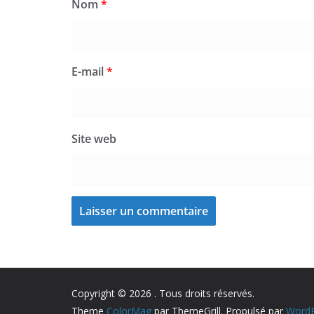
Nom
*
E-mail
*
Site web
Copyright © 2026
. Tous droits réservés.
Theme
ColorMag
par ThemeGrill. Propulsé par
WordP