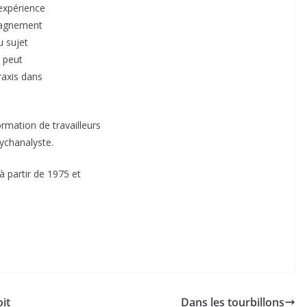
’expérience
pagnement
u sujet
e peut
raxis dans
rmation de travailleurs
ychanalyste.
à partir de 1975 et
it
Dans les tourbillons