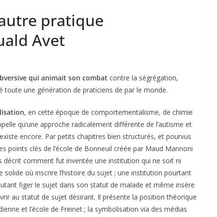
autre pratique
uald Avet
versive qui animait son combat
contre la ségrégation,
rqué toute une génération de praticiens de par le monde.
lisation
, en cette époque de comportementalisme, de chimie
appelle qu’une approche radicalement différente de l’autisme et
existe encore. Par petits chapitres bien structurés, et pourvus
les points clés de l’école de Bonneuil créée par Maud Mannoni
us décrit comment fut inventée une institution qui ne soit ni
e solide où inscrire l’histoire du sujet ; une institution pourtant
autant figer le sujet dans son statut de malade et même insère
rir au statut de sujet désirant. Il présente la position théorique
dienne et l’école de Freinet ; la symbolisation via des médias