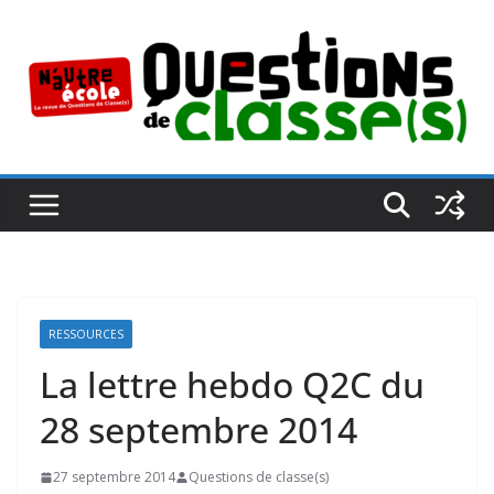
Passer
au
contenu
RESSOURCES
La lettre hebdo Q2C du
28 septembre 2014
27 septembre 2014
Questions de classe(s)