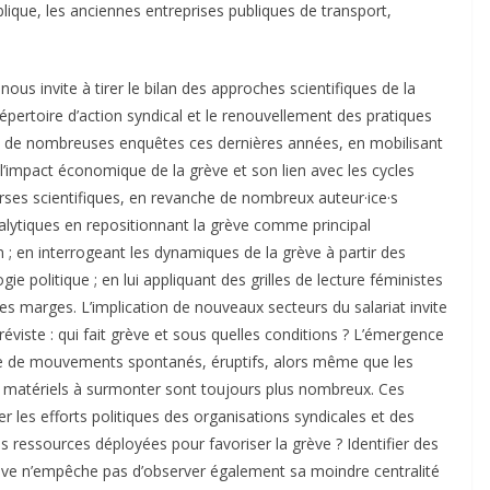
lique, les anciennes entreprises publiques de transport,
us invite à tirer le bilan des approches scientifiques de la
épertoire d’action syndical et le renouvellement des pratiques
bjet de nombreuses enquêtes ces dernières années, en mobilisant
i l’impact économique de la grève et son lien avec les cycles
ses scientifiques, en revanche de nombreux auteur·ice·s
lytiques en repositionnant la grève comme principal
 ; en interrogeant les dynamiques de la grève à partir des
gie politique ; en lui appliquant des grilles de lecture féministes
ses marges. L’implication de nouveaux secteurs du salariat invite
gréviste : qui fait grève et sous quelles conditions ? L’émergence
ge de mouvements spontanés, éruptifs, alors même que les
 matériels à surmonter sont toujours plus nombreux. Ces
er les efforts politiques des organisations syndicales et des
 les ressources déployées pour favoriser la grève ? Identifier des
rève n’empêche pas d’observer également sa moindre centralité