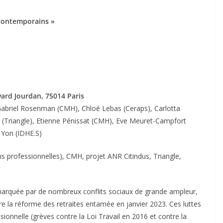
 contemporains »
ard Jourdan, 75014 Paris
Gabriel Rosenman (CMH), Chloé Lebas (Ceraps), Carlotta
Triangle), Etienne Pénissat (CMH), Eve Meuret-Campfort
l Yon (IDHE.S)
ns professionnelles), CMH, projet ANR Citindus, Triangle,
 marquée par de nombreux conflits sociaux de grande ampleur,
 la réforme des retraites entamée en janvier 2023. Ces luttes
sionnelle (grèves contre la Loi Travail en 2016 et contre la