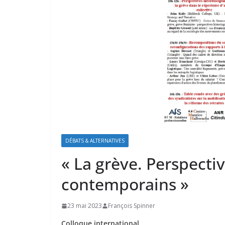
DÉBATS & ALTERNATIVES
« La grève. Perspecti
contemporains »
23 mai 2023
François Spinner
Colloque international