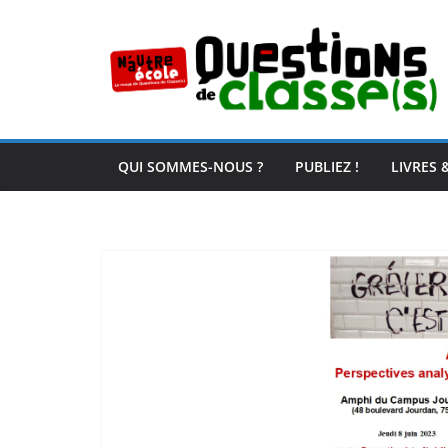
Passer
au
contenu
QUI SOMMES-NOUS ?
PUBLIEZ !
LIVRES 