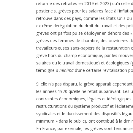
réforme des retraites en 2019 et 2023) qu’à celle 
postier·e·s, grèves pour les salaires face à l’inflat
retrouve dans des pays, comme les États-Unis ou 
extrême dérégulation du droit du travail et des poli
grèves ont parfois pu se déployer en dehors des «
grèves des femmes de chambre, des ouvrier·e·s du s
travailleurs·euses sans-papiers de la restauration o
grève hors du champ économique, par les mouveme
salaires ou le travail domestique) et écologiques 
témoigne
a minima
d’une certaine revitalisation p
Si elle n’a pas disparu, la grève apparaît cependan
les années 1970 qu’elle ne l’était auparavant. Les 
contraintes économiques, légales et idéologiques 
restructurations du système productif et l’éclatemen
syndicales et le durcissement des dispositifs légaux
minimum » dans le public), ont contribué à la dimi
En France, par exemple, les grèves sont tendanci