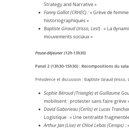
Strategy and Narrative »
Fanny Gallot (CRHEC) :
« Grève de femmes
historiographiques »
Baptiste Giraud
(
Irisso, Lest
) : « La dynam
mouvements sociaux »
Pause-déjeuner (12h-13h30)
Panel 2 (13h30-15h30) : Recompositions du salar
Présidence et discussion : Baptiste Giraud (Irisso,
Sophie Béroud (Triangle) et Guillaume Gour
mobilisent : protester sans faire grève 
David Gaborieau (Cerlis) et Lucas Trancha
Logistique :
«
Une centralité fragmentée
Arthur Jan (Lise) et Chloé Lebas
(Ceraps) :