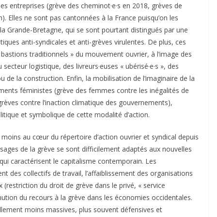
des entreprises (grève des cheminot·e·s en 2018, grèves de
ion). Elles ne sont pas cantonnées à la France puisqu’on les
la Grande-Bretagne, qui se sont pourtant distingués par une
tiques anti-syndicales et anti-grèves virulentes. De plus, ces
 bastions traditionnels » du mouvement ouvrier, à l’image des
ecteur logistique, des livreurs·euses « ubérisé·e·s », des
u de la construction. Enfin, la mobilisation de l’imaginaire de la
nts féministes (grève des femmes contre les inégalités de
(grèves contre l’inaction climatique des gouvernements),
olitique et symbolique de cette modalité d’action.
t moins au cœur du répertoire d’action ouvrier et syndical depuis
usages de la grève se sont difficilement adaptés aux nouvelles
qui caractérisent le capitalisme contemporain. Les
t des collectifs de travail, l’affaiblissement des organisations
 (restriction du droit de grève dans le privé, « service
nution du recours à la grève dans les économies occidentales.
ellement moins massives, plus souvent défensives et