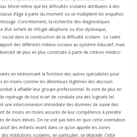
as Morel relève que les difficultés scolaires attribuées à des
lasse d’âge à partir du moment où se multiplient les enquêtes
ntissage. Concrètement, la recherche des diagnostiques
sse d’un enfant de réfugié allophone ou d’un dyslexique,
 social dans la construction de la difficulté scolaire. Le cadre
 rapport des différents milieux sociaux au système éducatif, mais
 diversité de plus en plus construite à partir de critères médico-
nants en intériorisant la fonction des autres spécialistes pour
ins en moins comme les détenteurs légitimes des discours
onduit à affaiblir leur groupe professionnel. Ils sont de plus en
e repérage de tout écart de conduite (via des logiciels tel
rant une interconnexion immédiate des données de suivie des
tant de moins en moins assurés de leur compétence à prendre
lles de leurs élèves. On ne voit pas bien en quoi cette orientation
ssif des enfants vivant dans ce qu’on appelle les zones
des institutions scolaires, en particulier, se dégrade. Cette