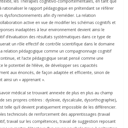
contexte, les Thérapies cognitivo-comportementales, en tant que
 à rationaliser le rapport pédagogique en prétendant se référer
es dysfonctionnements afin d’y remédier. La relation
laboration active en vue de modifier les schémas cognitifs et
réponses inadaptées à leur environnement devient ainsi le
itif d’évaluation des résultats systématiques dans ce type de
rait un rôle effectif de contrôle scientifique dans le domaine
er la relation pédagogique comme un compagnonnage cognitif
 continue, et l’acte pédagogique serait pensé comme une
 le potentiel de l’élève, de développer ses capacités
ement aux énoncés, de façon adaptée et efficiente, sinon de
nt ainsi un « apprenant ».
u savoir médical se trouvant annexée de plus en plus au champ
 de ses propres critères : dyslexie, dyscalculie, dysorthographie),
t telle qu’il devient pratiquement impossible de les différencier.
oles technicisés de renforcement des apprentissages (travail
sitif, travail sur les compétences, travail de suggestion reposant