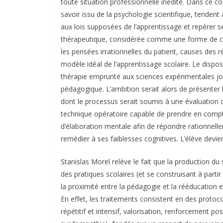
toute situation professionnelle inédite. Dans ce 
savoir issu de la psychologie scientifique, tendent
aux lois supposées de l’apprentissage et repérer s
thérapeutique, considérée comme une forme de col
les pensées irrationnelles du patient, causes des 
modèle idéal de l’apprentissage scolaire. Le dispos
thérapie emprunté aux sciences expérimentales joue
pédagogique. L’ambition serait alors de présent
dont le processus serait soumis à une évaluation
technique opératoire capable de prendre en compte
d’élaboration mentale afin de répondre rationnell
remédier à ses faiblesses cognitives. L’élève devie
Stanislas Morel relève le fait que la production d
des pratiques scolaires (et se construisant à partir
la proximité entre la pédagogie et la rééducation es
En effet, les traitements consistent en des protoc
répétitif et intensif, valorisation, renforcement po