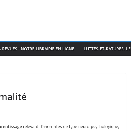
& REVUES : NOTRE LIBRAIRIE EN LIGNE
LUTTES-ET-RATURES, L
rmalité
pprentissage
relevant d’anomalies de type neuro-psychologique,