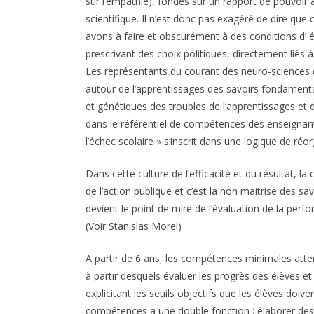
sur l’empathie), fondés sur un rapport de pouvoir
scientifique. Il n’est donc pas exagéré de dire qu
avons à faire et obscurément à des conditions d’ ém
prescrivant des choix politiques, directement liés à
Les représentants du courant des neuro-sciences c
autour de l’apprentissages des savoirs fondament
et génétiques des troubles de l’apprentissages et 
dans le référentiel de compétences des enseignants
l’échec scolaire » s’inscrit dans une logique de réo
Dans cette culture de l’efficacité et du résultat, l
de l’action publique et c’est la non maitrise des s
devient le point de mire de l’évaluation de la perfo
(Voir Stanislas Morel)
A partir de 6 ans, les compétences minimales atten
à partir desquels évaluer les progrès des élèves et 
explicitant les seuils objectifs que les élèves doiven
compétences a une double fonction : élaborer des 