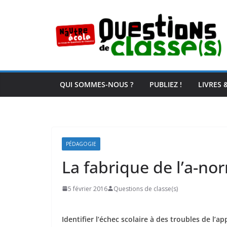
Passer
au
contenu
QUI SOMMES-NOUS ?
PUBLIEZ !
LIVRES 
PÉDAGOGIE
La fabrique de l’a-no
5 février 2016
Questions de classe(s)
Identifier l’échec scolaire à des troubles de l’a