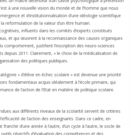
 avec un maitre détenteur d’un savoir psychologique à prétention
e c’est à une nouvelle vision du monde et de l’homme que nous
ergence et d’institutionnalisation d’une idéologie scientifique
 la reformulation de la valeur d’un être humain.
ognitives, influents dans les comités d’experts constitués
aux, et qui œuvrent à la reconnaissance des causes organiques
du comportement, justifient l’inscription des neuro-sciences
 depuis 2011. Clairement, « le choix de la médicalisation de
rganisation des politiques publiques.
a catégorie « d’élève en échec scolaire » est devenue une priorité
avoirs fondamentaux acquis idéalement à l’école primaire, qui
rmance de l’action de l’Etat en matière de politique scolaire.
dues aux différents niveaux de la scolarité servent de critères
l’efficacité de l’action des enseignants. Dans ce cadre, en
t franchir d’une année à l’autre, d’un cycle à l’autre, le socle de
outils objectifs d’évaluation des compétences et des