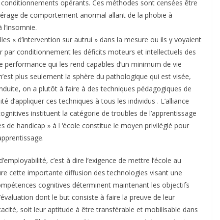
s conditionnements opérants. Ces méthodes sont censées être
epérage de comportement anormal allant de la phobie à
 l’insomnie.
s « d’intervention sur autrui » dans la mesure ou ils y voyaient
 par conditionnement les déficits moteurs et intellectuels des
de performance qui les rend capables d’un minimum de vie
’est plus seulement la sphère du pathologique qui est visée,
nduite, on a plutôt à faire à des techniques pédagogiques de
ité d’appliquer ces techniques à tous les individus . L’alliance
nitives instituent la catégorie de troubles de l’apprentissage
es de handicap » à l ‘école constitue le moyen privilégié pour
apprentissage.
’employabilité, c’est à dire l’exigence de mettre l’école au
sure cette importante diffusion des technologies visant une
ompétences cognitives déterminent maintenant les objectifs
valuation dont le but consiste à faire la preuve de leur
cacité, soit leur aptitude à être transférable et mobilisable dans