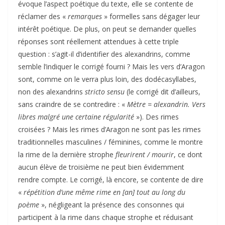
évoque l’aspect poétique du texte, elle se contente de
réclamer des «
remarques
» formelles sans dégager leur
intérêt poétique. De plus, on peut se demander quelles
réponses sont réellement attendues à cette triple
question : s’agit-il d’identifier des alexandrins, comme
semble l’indiquer le corrigé fourni ? Mais les vers d’Aragon
sont, comme on le verra plus loin, des dodécasyllabes,
non des alexandrins
stricto sensu
(le corrigé dit d’ailleurs,
sans craindre de se contredire : «
Mètre = alexandrin. Vers
libres malgré une certaine régularité
»). Des rimes
croisées ? Mais les rimes d’Aragon ne sont pas les rimes
traditionnelles masculines / féminines, comme le montre
la rime de la dernière strophe
fleurirent / mourir
, ce dont
aucun élève de troisième ne peut bien évidemment
rendre compte. Le corrigé, là encore, se contente de dire
«
répétition d’une même rime en [an] tout au long du
poème
», négligeant la présence des consonnes qui
participent à la rime dans chaque strophe et réduisant