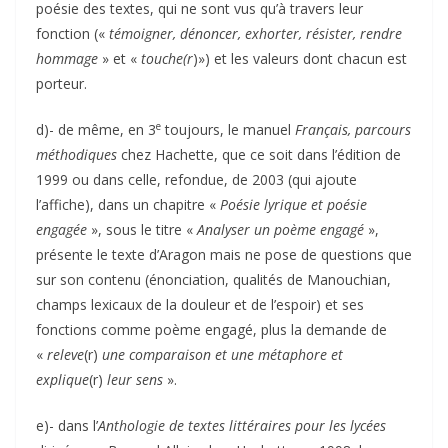
poésie des textes, qui ne sont vus qu’à travers leur
fonction («
témoigner, dénoncer, exhorter, résister, rendre
hommage
» et «
touche(r
)») et les valeurs dont chacun est
porteur.
e
d)- de même, en 3
toujours, le manuel
Français, parcours
méthodiques
chez Hachette, que ce soit dans l’édition de
1999 ou dans celle, refondue, de 2003 (qui ajoute
l’affiche), dans un chapitre «
Poésie lyrique et poésie
engagée
», sous le titre «
Analyser un poème engagé
»,
présente le texte d’Aragon mais ne pose de questions que
sur son contenu (énonciation, qualités de Manouchian,
champs lexicaux de la douleur et de l’espoir) et ses
fonctions comme poème engagé, plus la demande de
«
releve
(r)
une comparaison et une métaphore et
explique
(r)
leur sens
».
e)- dans l’
Anthologie de textes littéraires pour les lycées