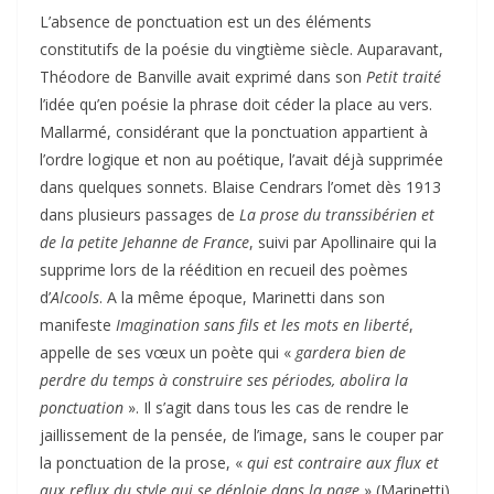
L’absence de ponctuation est un des éléments
constitutifs de la poésie du vingtième siècle. Auparavant,
Théodore de Banville avait exprimé dans son
Petit traité
l’idée qu’en poésie la phrase doit céder la place au vers.
Mallarmé, considérant que la ponctuation appartient à
l’ordre logique et non au poétique, l’avait déjà supprimée
dans quelques sonnets. Blaise Cendrars l’omet dès 1913
dans plusieurs passages de
La prose du transsibérien et
de la petite Jehanne de France
, suivi par Apollinaire qui la
supprime lors de la réédition en recueil des poèmes
d’
Alcools
. A la même époque, Marinetti dans son
manifeste
Imagination sans fils et les mots en liberté
,
appelle de ses vœux un poète qui «
gardera bien de
perdre du temps à construire ses périodes, abolira la
ponctuation
». Il s’agit dans tous les cas de rendre le
jaillissement de la pensée, de l’image, sans le couper par
la ponctuation de la prose, «
qui est contraire aux flux et
aux reflux du style qui se déploie dans la page
» (Marinetti).