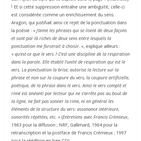
[
Et si cette suppression entraîne une ambiguïté, celle-ci
est considérée comme un enrichissement du sens.
Aragon, qui justifiait ainsi ce rejet de la ponctuation dans
la poésie : «
J’aime les phrases qui se lisent de deux façons
et sont par là riches de deux sens entre lesquels la
ponctuation me forcerait à choisir
. », explique ailleurs :
«
qu’est-ce que le vers ? C’est une discipline de la respiration
dans la parole. Elle établit l’unité de respiration qui est le
vers. La ponctuation la brise, autorise la lecture sur la
phrase et non sur la coupure du vers, la coupure artificielle,
poétique, de la phrase dans le vers. Ainsi le vers compté et
rimé est anéanti par lecteur qui ne s’arrête pas au bout de
la ligne, ne fait pas sonner la rime, ni en général les
éléments de la structure du vers: assonance intérieure,
sonorités répétées, etc.
» (
Entretiens avec Francis Crémieux
,
1963 pour la diffusion ; NRF, Gallimard, 1964 pour la
retranscription et la postface de Francis Crémieux ; 1997
pour la réédition en livre CD).