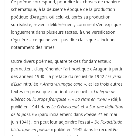
Ce poème correspond, pour dire les choses de manière
schématique, à la deuxième époque de la production
poétique d’Aragon, où celui-ci, après sa production
surréaliste, revient délibérément, comme il s’en explique
longuement dans plusieurs textes, à une versification
régulière – ce qui ne veut pas dire classique – incluant
notamment des rimes.
Outre divers poèmes, quatre textes fondamentaux
permettent d’appréhender l’art poétique d’Aragon à partir
des années 1940 : la préface du recueil de 1942
Les yeux
d’Elsa
intitulée «
Arma virumque cano
», et les trois autres
textes en prose que contient ce recueil : «
La leçon de
Ribérac ou l’Europe française
», «
La rime en 1940
» (déjà
publié en 1941 dans
Le Crève-cœur
) et «
Sur une définition
de la poésie
» (paru initialement dans
Poésie 41
en mai-
juin 1941) ; on peut leur adjoindre l’essai «
De l’exactitude
historique en poésie
» publié en 1945 dans le recueil
En