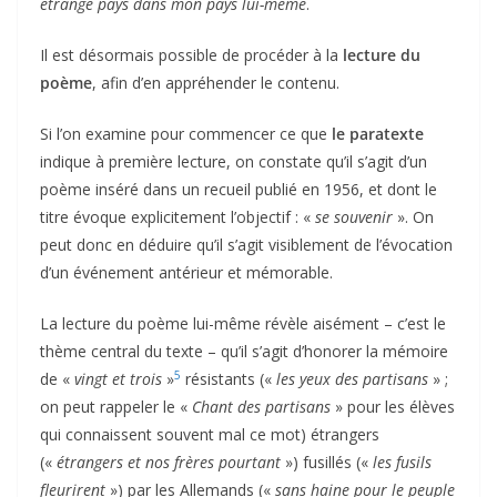
étrange pays dans mon pays lui-même
.
Il est désormais possible de procéder à la
lecture du
poème
, afin d’en appréhender le contenu.
Si l’on examine pour commencer ce que
le paratexte
indique à première lecture, on constate qu’il s’agit d’un
poème inséré dans un recueil publié en 1956, et dont le
titre évoque explicitement l’objectif : «
se souvenir
». On
peut donc en déduire qu’il s’agit visiblement de l’évocation
d’un événement antérieur et mémorable.
La lecture du poème lui-même révèle aisément – c’est le
thème central du texte – qu’il s’agit d’honorer la mémoire
5
de «
vingt et trois
»
résistants («
les yeux des partisans
» ;
on peut rappeler le «
Chant des partisans
» pour les élèves
qui connaissent souvent mal ce mot) étrangers
(«
étrangers et nos frères pourtant
») fusillés («
les fusils
fleurirent
») par les Allemands («
sans haine pour le peuple