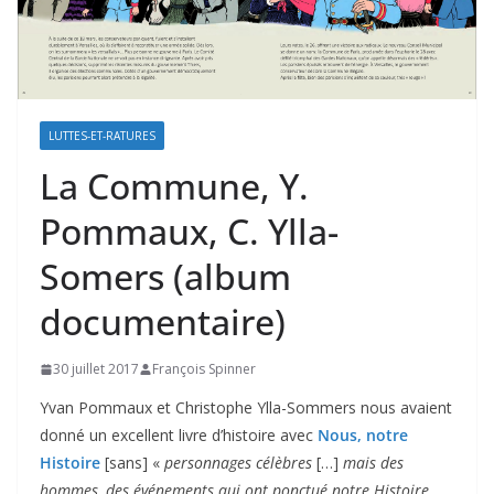
LUTTES-ET-RATURES
La Commune, Y.
Pommaux, C. Ylla-
Somers (album
documentaire)
30 juillet 2017
François Spinner
Yvan Pommaux et Christophe Ylla-Sommers nous avaient
donné un excellent livre d’histoire avec
Nous, notre
Histoire
[sans] «
personnages célèbres
[…]
mais des
hommes, des événements qui ont ponctué notre Histoire