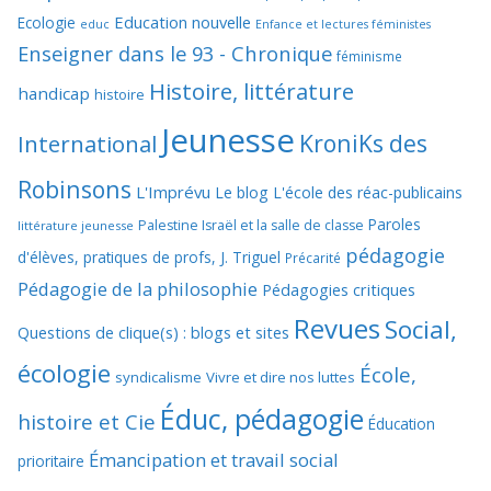
Education nouvelle
Ecologie
educ
Enfance et lectures féministes
Enseigner dans le 93 - Chronique
féminisme
Histoire, littérature
handicap
histoire
Jeunesse
KroniKs des
International
Robinsons
L'Imprévu
Le blog L'école des réac-publicains
Paroles
Palestine Israël et la salle de classe
littérature jeunesse
pédagogie
d'élèves, pratiques de profs, J. Triguel
Précarité
Pédagogie de la philosophie
Pédagogies critiques
Revues
Social,
Questions de clique(s) : blogs et sites
écologie
École,
syndicalisme
Vivre et dire nos luttes
Éduc, pédagogie
histoire et Cie
Éducation
Émancipation et travail social
prioritaire