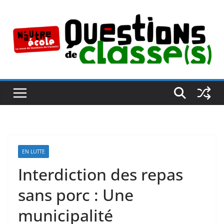
Passer
au
contenu
EN LUTTE
Interdiction des repas
sans porc : Une
municipalité